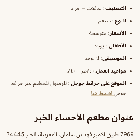
التصنيف
: عائلات – افراد
النوع :
مطعم
الأسعار
:
متوسطة
الأطفال
:
يوجد
الموسيقى
:
لا يوجد
مواعيد العمل
:١١:٠٠ص–١١:٠٠م
الموقع على خرائط جوجل
: للوصول للمطعم عبر خرائط
جوجل
اضغط هنا
عنوان مطعم الأحساء الخبر
7969 طريق الامير فهد بن سلمان، العقربية، الخبر 34445