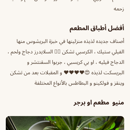
زحمه
أفضل أطباق المطعم
أصناف جديده لذيذه منزلينها في خبزة البريشوس منها
الفيلي ستيك ، الكرسبي تشكن 👌🏼 السلايدرز دجاج ولحم ،
الدجاج فيليه ، او بي كريسبي ، جربوا السقنتشر و
البريسكت لذيذه 😍❤️❤️❤️❤️ و المقبلات بعد من تشكن
وينقز و فولكينو و البطاطس بالأنواع المختلفة
منيو مطعم او برجر