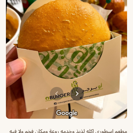
مطعم اسطوري اكله لذيذ وخدمه روعة ومكان فخم ولا فيه