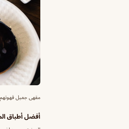
مقهى جميل قهوتهم ود
أفضل أطباق ال