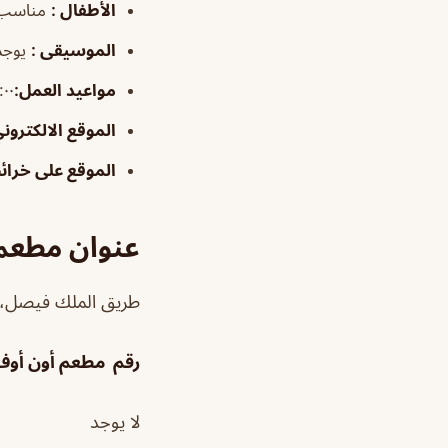
الأطفال
:
مناسب
الموسيقى
:
يوجد
مواعيد العمل
:
٤:٠٠–٠٠
الموقع الالكترون
الموقع على خرا
عنوان مطعم 
طريق الملك فيصل، الروابي، الخبر 34421
رقم مطعم أون أوف 
لا يوجد