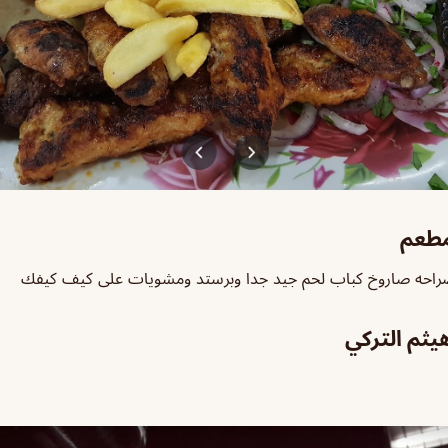
مطعم
راحه صاروخ كباب لحم جيد جدا و
برستد ومشويات على كيف كيفك
يثم التركي