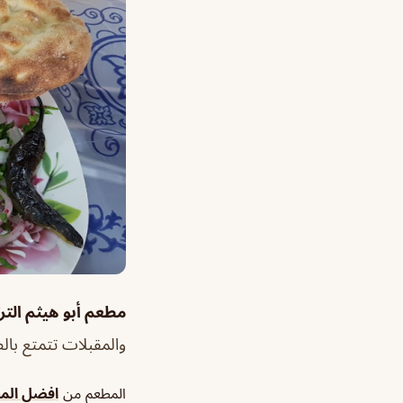
مطعم أبو هيثم التر
والمقبلات تتمتع بالط
المطعم من
افضل المط