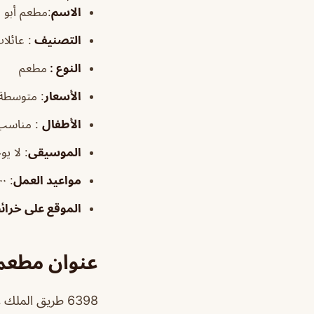
الاسم
:مطعم أبو ه
التصنيف
: عائلا
النوع :
مطعم
الأسعار
:
متوسطة
الأطفال
:
مناسب
الموسيقى
:
لا يو
مواعيد العمل
: ٩:٠٠ص–١١:٠٠م
الموقع على خرا
عنوان مطعم 
6398 طريق الملك عبدالعزيز، الدمام 34312 3328، المملكة العربية السعودية