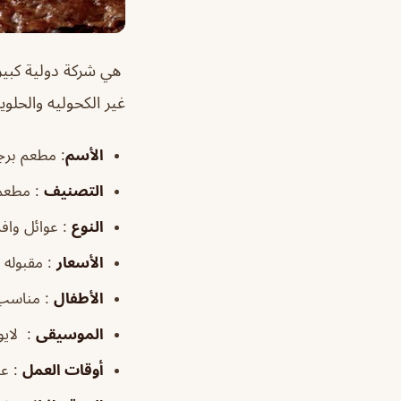
‏ هي شركة دولية كبي
غير الكحوليه والحلوي
الأسم
: مطعم برج
التصنيف
: مطعم 
النوع
: عوائل وافر
الأسعار
: مقبوله
الأطفال
: مناسب
الموسيقى
: لايو
أوقات العمل
: على