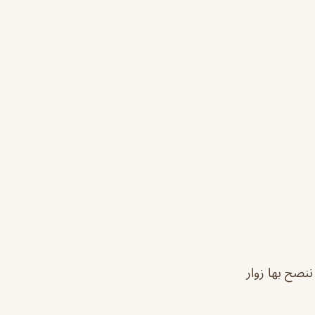
ننصح بها زوار