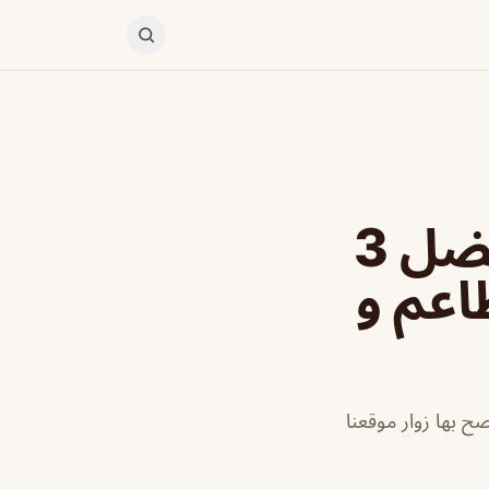
مطاعم ويست افنيو الدمام افضل 3
اعم و
ح بها زوار موقعنا