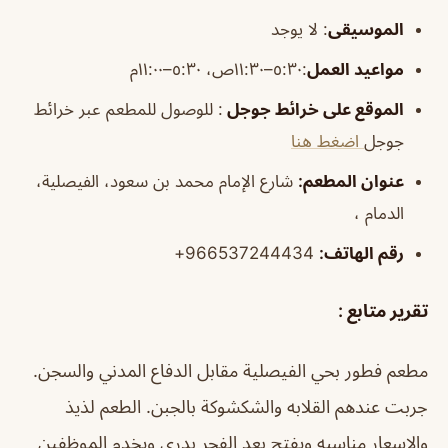
الموسيقى
:
لا يوجد
مواعيد العمل
:٥:٣٠–١١:٣٠ص، ٥:٣٠–١١:٠٠م
الموقع على خرائط جوجل
: للوصول للمطعم عبر خرائط
جوجل
اضغط هنا
عنوان المطعم:
شارع الإمام محمد بن سعود، الفيصلية،
الدمام ،
رقم الهاتف:
966537244434+
تقرير متابع :
مطعم فطور بحي الفيصلية مقابل الدفاع المدني والسجن.
جربت عندهم القلابه والشكشوكة بالجبن. الطعم لذيذ
والاسعار مناسبه ويفتح بعد الفجر بدري ويخدم الموظفين