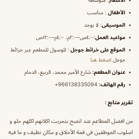
الأطفال
:
مناسب
الموسيقى
:
لا يوجد
مواعيد العمل
:٤:٠٠ص–٢:٠٠م، ٤:٠٠م–١٢:٠٠ص
الموقع على خرائط جوجل
: للوصول للمطعم عبر خرائط
جوجل
اضغط هنا
عنوان المطعم:
شارع الأمير محمد، الربيع، الدمام
رقم الهاتف:
966138335094+
تقرير متابع :
من افضل المطاعم عند انصح بتجربت اكلاتهم اكلهم حلو و
اسلوب الموظفين في قمة الأخلاق و مكان نظيف و ما فيه