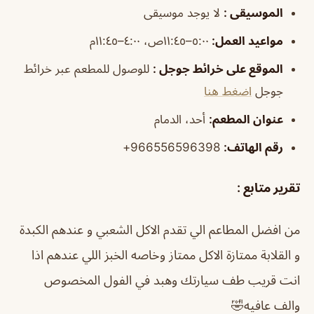
الموسيقى
:
لا يوجد موسيقى
مواعيد العمل
:
٥:٠٠–١١:٤٥ص، ٤:٠٠–١١:٤٥م
الموقع على خرائط جوجل
:
للوصول للمطعم عبر خرائط
جوجل
اضغط هنا
عنوان المطعم:
أحد، الدمام
رقم الهاتف:
966556596398+
تقرير متابع :
من افضل المطاعم الي تقدم الاكل الشعبي و عندهم الكبدة
و القلابة ممتازة الاكل ممتاز وخاصه الخبز اللي عندهم اذا
انت قريب طف سيارتك وهبد في الفول المخصوص
والف عافيه🤣