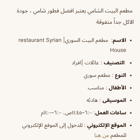
مطعم البيت الشامي يعتبر افضل فطور شامي ، جودة
الاكل جداً متفوقة
الاسم
:
مطعم البيت السوري| restaurant Syrian
House
التصنيف
: عائلات |افراد
النوع
: مطعم سوري
الأطفال
: مناسب
الموسيقى
: هادئه
ساعات العمل
:
٦:٠٠–١١:٤٥ص، ٦:٠٠–١١:٠٠م
الموقع
الإلكتروني
: للدخول إلى الموقع الإلكتروني
للمطعم
من هنا