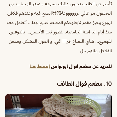
تأخير في الطلب يجبون طلبك بسرعه و سعر الوجبات في
المعقول مو غالي .
روووووعة🥰😍انصح فيه وعندهم فلافل
ارووع وخبز مقمر لايطوفكم
المطعم قديم جدا… أتعامل معه
منذ أيام الدراسة الجامعية…تطور نحو الأحسن… بالتوفيق
للجميع… شاي النعناع خراااااافي. و الفول المشكل وصحن
الفلافل مالهم حل
للمزيد عن مطعم فوال ابونواس
إضغط هنا
10.
مطعم فوال الطائف