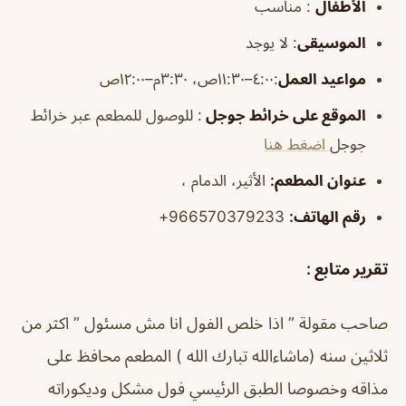
الأطفال
:
مناسب
الموسيقى
:
لا يوجد
مواعيد العمل
:٤:٠٠–١١:٣٠ص، ٣:٣٠م–١٢:٠٠ص
الموقع على خرائط جوجل
: للوصول للمطعم عبر خرائط
جوجل
اضغط هنا
عنوان المطعم:
الأثير، الدمام ،
رقم الهاتف:
966570379233+
تقرير متابع :
صاحب مقولة ” اذا خلص الفول انا مش مسئول ” اكثر من
ثلاثين سنه (ماشاءالله تبارك الله ) المطعم محافظ على
مذاقه وخصوصا الطبق الرئيسي فول مشكل وديكوراته