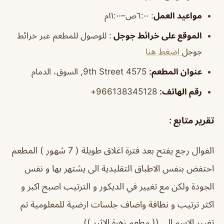
مواعيد العمل
: ٦:٠٠ص–١١:٠٠م
الموقع على خرائط جوجل
: للوصول للمطعم عبر خرائط
جوجل
اضغط هنا
عنوان المطعم:
4575 9th Street, السوق، الدمام
رقم الهاتف:
966138345128+
تقرير متابع :
الفوال رجع يفتح بعد فترة اغلاق طويلة ( 7 شهور ) المطعم
احتفض بنفس الاطباق التقليدية الى يشتهر بها و نفس
الجودة ولكن مع تغيير في الديكور و الترتيب اصبح اكبر و
اكثر ترتيب و نظافة واضاف جلسات ارضية للمعلومية تم
تغيير الاسم الى (( مطعم زهرة الاثير ))