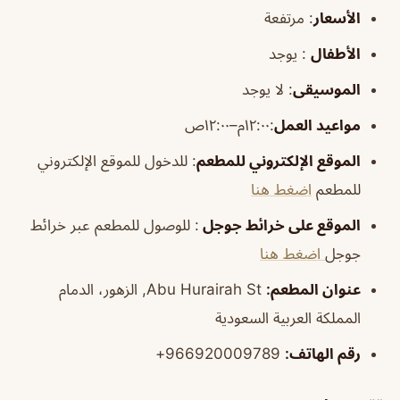
الأسعار
:
مرتفعة
الأطفال
:
يوجد
الموسيقى
:
لا يوجد
مواعيد العمل
:١٢:٠٠م–١٢:٠٠ص
الموقع الإلكتروني للمطعم
: للدخول للموقع الإلكتروني
للمطعم
اضغط هنا
الموقع على خرائط جوجل
: للوصول للمطعم عبر خرائط
جوجل
اضغط هنا
عنوان المطعم:
Abu Hurairah St, الزهور، الدمام
المملكة العربية السعودية
رقم الهاتف:
966920009789+