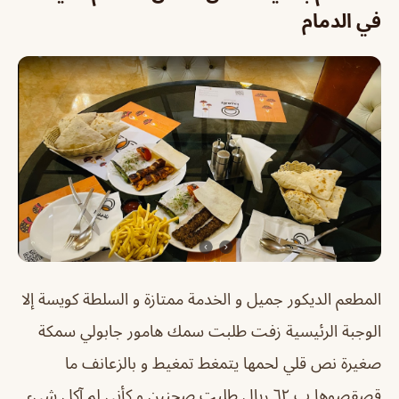
في الدمام
المطعم الديكور جميل و الخدمة ممتازة و السلطة كويسة إلا
الوجبة الرئيسية زفت طلبت سمك هامور جابولي سمكة
صغيرة نص قلي لحمها يتمغط تمغيط و بالزعانف ما
قصقصوها ب ٦٢ ريال طلبت صحنين و كأني لم آكل شيء