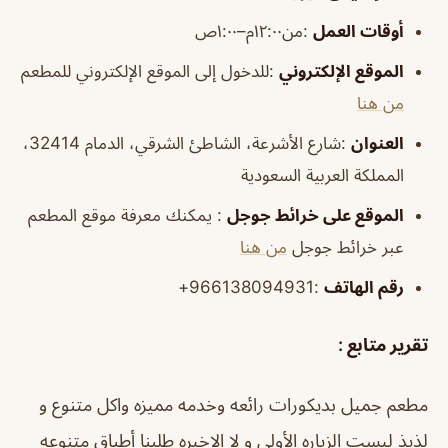
أوقات العمل
:من١٢:٠٠م–١:٠٠ص
الموقع الإلكتروني
:للدخول إلى الموقع الإلكتروني للمطعم
من هنا
العنوان
:شارع الأشرعة، الشاطئ الشرقي، الدمام 32414،
المملكة العربية السعودية
الموقع على خرائط جوجل
: يمكنك معرفة موقع المطعم
عبر خرائط جوجل
من هنا
رقم الهاتف
:966138094931+
تقرير متابع :
مطعم جميل بديكورات رائعه وخدمه مميزه واكل متنوع و
لذيذ ليست الزياره الأولى و لا الاخيره طلبنا أطباق متنوعه