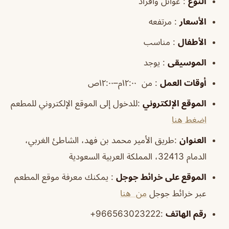
النوع
: عوائل وافراد
الأسعار
: مرتفعه
الأطفال
: مناسب
الموسيقى
: يوجد
أوقات العمل
: من ١٢:٠٠م–١٢:٠٠ص
الموقع الإلكتروني
:للدخول إلى الموقع الإلكتروني للمطعم
اضغط هنا
العنوان
:طريق الأمير محمد بن فهد، الشاطئ الغربي،
الدمام 32413، المملكة العربية السعودية
الموقع على خرائط جوجل
: يمكنك معرفة موقع المطعم
عبر خرائط جوجل
من هنا
رقم الهاتف
:966563023222+