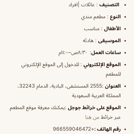
التصنيف
: عائلات |افراد
النوع
: مطعم مندي
الأطفال
: مناسب
الموسيقى
: هادئه
ساعات العمل
:
٨:٣٠ص–١١:٠٠م
الموقع
الإلكتروني
: للدخول إلى الموقع الإلكتروني
للمطعم
العنوان
:2555 المستشفى، البادية، الدمام 32243،
المملكة العربية السعودية
الموقع
على خرائط
جوجل
:يمكنك معرفة موقع المطعم
عبر خرائط
من هنا
رقم الهاتف
:
+966559046472