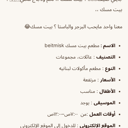
بيت مسك ،،
معنا واحد مايحب البرجر والباستا ؟ بيت مسك😂
الاسم :
مطعم بيت مسك beitmisk
التصنيف
: عائلات، مجموعات
النوع
: مطعم مأكولات لبنانيه
الأسعار
: مرتفعة
الأطفال
: مناسب
الموسيقى
: يوجد
أوقات العمل
:من ٧:٠٠ص–١٢:٠٠ص
الموقع الإلكتروني
: للدخول إلى الموقع الإلكتروني