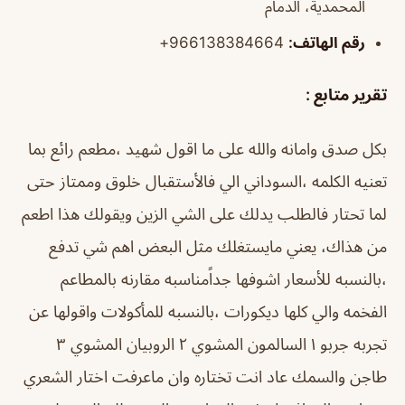
المحمدية، الدمام
رقم الهاتف:
966138384664+
تقرير متابع :
بكل صدق وامانه والله على ما اقول شهيد ،مطعم رائع بما
تعنيه الكلمه ،السوداني الي فالأستقبال خلوق وممتاز حتى
لما تحتار فالطلب يدلك على الشي الزين ويقولك هذا اطعم
من هذاك، يعني مايستغلك مثل البعض اهم شي تدفع
،بالنسبه للأسعار اشوفها جداًمناسبه مقارنه بالمطاعم
الفخمه والي كلها ديكورات ،بالنسبه للمأكولات واقولها عن
تجربه جربو ١ السالمون المشوي ٢ الروبيان المشوي ٣
طاجن والسمك عاد انت تختاره وان ماعرفت اختار الشعري