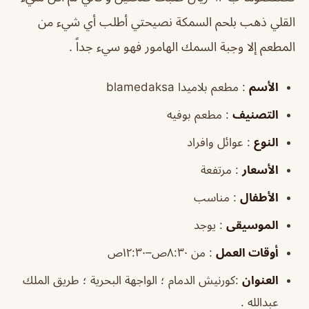
القلي ذهب بلحم السمكة نصيحتي أطلب أي شيء من
المطعم إلا وجبة السمك الهامور فهو سيء جداً .
الأسم
: مطعم بلاميدا blamedaksa
التصنيف
: مطعم بوفيه
النوع
: عوائل وافراد
الأسعار
: مرتفعة
الأطفال
: مناسب
الموسيقى
: يوجد
أوقات العمل
: من ٨:٣٠ص–١٢:٣٠ص
العنوان
:كورنيش الدمام ؛ الواجهة البحرية ؛ طريق الملك
عبدالله .