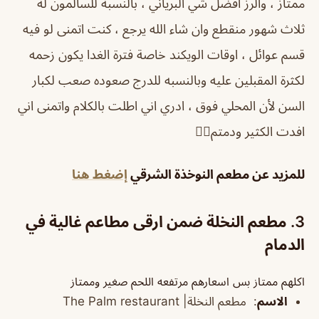
ممتاز ، والرز افضل شي البرياني ، بالنسبه للسالمون له
ثلاث شهور منقطع وان شاء الله يرجع ، كنت اتمنى لو فيه
قسم عوائل ، اوقات الويكند خاصة فترة الغدا يكون زحمه
لكثرة المقبلين عليه وبالنسبه للدرج صعوده صعب لكبار
السن لأن المحلي فوق ، ادري اني اطلت بالكلام واتمنى اني
افدت الكثير ودمتم✋🏻
للمزيد عن مطعم النوخذة الشرقي
إضغط هنا
3. مطعم النخلة ضمن ارقى مطاعم غالية في
الدمام
اكلهم ممتاز بس اسعارهم مرتفعه اللحم صغير وممتاز
الاسم
:
مطعم النخلة|
restaurant
The Palm