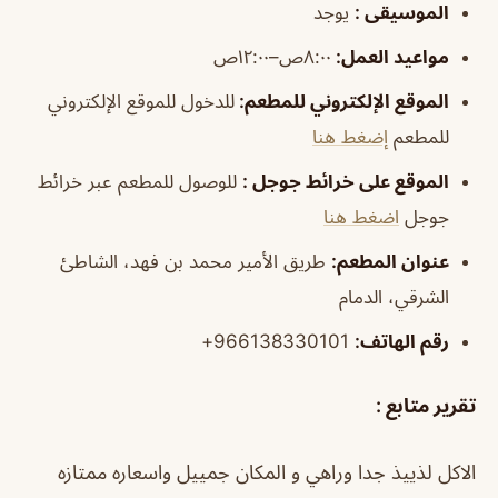
الموسيقى
:
يوجد
مواعيد العمل
:
٨:٠٠ص–١٢:٠٠ص
الموقع الإلكتروني للمطعم:
للدخول للموقع الإلكتروني
للمطعم
إضغط هنا
الموقع على خرائط جوجل :
للوصول للمطعم عبر خرائط
جوجل
اضغط هنا
عنوان المطعم:
طريق الأمير محمد بن فهد، الشاطئ
الشرقي، الدمام
رقم الهاتف:
966138330101+
تقرير متابع :
الاكل لذييذ جدا وراهي و المكان جمييل واسعاره ممتازه