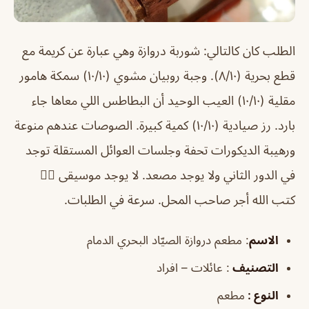
الطلب كان كالتالي: شوربة دروازة وهي عبارة عن كريمة مع
قطع بحرية (٨/١٠). وجبة روبيان مشوي (١٠/١٠) سمكة هامور
مقلية (١٠/١٠) العيب الوحيد أن البطاطس اللي معاها جاء
بارد. رز صيادية (١٠/١٠) كمية كبيرة. الصوصات عندهم منوعة
ورهيبة الديكورات تحفة وجلسات العوائل المستقلة توجد
في الدور الثاني ولا يوجد مصعد. لا يوجد موسيقى 👍🏻
كتب الله أجر صاحب المحل. سرعة في الطلبات.
الاسم
: مطعم دروازة الصيّاد البحري الدمام
التصنيف
: عائلات – افراد
النوع :
مطعم