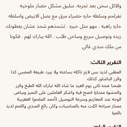
والاكل سخن
بعد تجربه. سليق مشكل خضار ملوخيه
نفرلحم وسلطه حاره خضراء مرق مع بصل الابيض واسلطه
حاره راهيه . مهو مثل خيره . تشحذهم شحذ عشان يعطونك
زيده وتوصيل سريع وساخن طلب . الله يبارك لهم . فكونا
من ملك مندي غالي
التقرير الثالث:
المظبي لذيذ بس لازم تاكله بساعته ولا يبرد طبيعة المضبي كذا
والرز الباشاور كذلك
طبخنا عنده ثاني يوم العيد ما شاء الله تبارك الله الطبخ والرز
والحشوة ممتازة انصح فيه واشكر العاملين على التميز وبياض
الوجه عند المعازيم وسرعة التوصيل (أحمد الملحم) العقربية
ممتاز صراحه اكلت منه بالمناسبات وكان رائع المندي واللحم لذيذ
بالمرة
التقرير الرابع: