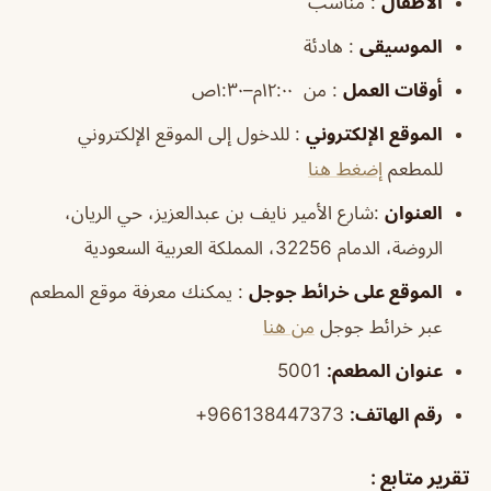
الأطفال
: مناسب
الموسيقى
: هادئة
أوقات
العمل
: من ١٢:٠٠م–١:٣٠ص
الموقع
الإلكتروني
: للدخول إلى الموقع الإلكتروني
للمطعم
إضغط هنا
العنوان
:شارع الأمير نايف بن عبدالعزيز، حي الريان،
الروضة، الدمام 32256، المملكة العربية السعودية
الموقع
على خرائط
جوجل
: يمكنك معرفة موقع المطعم
عبر خرائط جوجل
من هنا
عنوان المطعم:
5001
رقم الهاتف:
966138447373+
تقرير متابع :