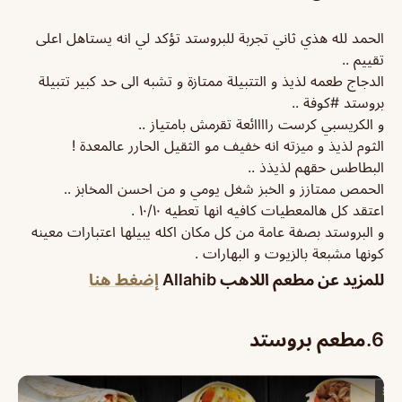
الحمد لله هذي ثاني تجربة للبروستد تؤكد لي انه يستاهل اعلى
تقييم ..
الدجاج طعمه لذيذ و التتبيلة ممتازة و تشبه الى حد كبير تتبيلة
بروستد #كوفة ..
و الكريسبي كرست راااائعة تقرمش بامتياز ..
الثوم لذيذ و ميزته انه خفيف مو الثقيل الحارر عالمعدة !
البطاطس حقهم لذيذذ ..
الحمص ممتازز و الخبز شغل يومي و من احسن المخابز ..
اعتقد كل هالمعطيات كافيه انها تعطيه ١٠/١٠ .
و البروستد بصفة عامة من كل مكان اكله يبيلها اعتبارات معينه
كونها مشبعة بالزيوت و البهارات .
للمزيد عن مطعم اللاهب Allahib
إضغط هنا
6.
مطعم بروستد