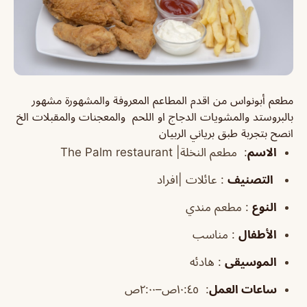
مطعم أبونواس من اقدم المطاعم المعروفة والمشهورة مشهور
بالبروستد والمشويات الدجاج او اللحم
والمعجنات والمقبلات الخ
انصح بتجربة طبق برياني الربيان
الاسم
:
مطعم النخلة|
restaurant
The Palm
التصنيف
: عائلات |افراد
النوع
: مطعم مندي
الأطفال
: مناسب
الموسيقى
: هادئه
ساعات العمل
:
١٠:٤٥ص–٢:٠٠ص