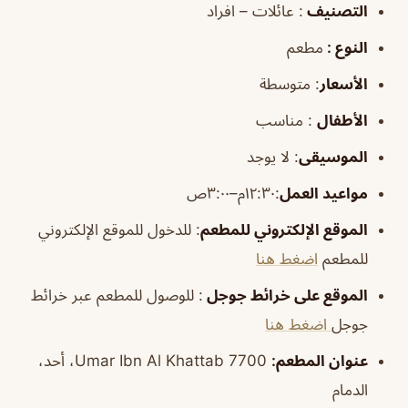
التصنيف
: عائلات – افراد
النوع :
مطعم
الأسعار
:
متوسطة
الأطفال
:
مناسب
الموسيقى
:
لا يوجد
مواعيد العمل
:١٢:٣٠م–٣:٠٠ص
الموقع الإلكتروني للمطعم
: للدخول للموقع الإلكتروني
للمطعم
اضغط هنا
الموقع على خرائط جوجل
: للوصول للمطعم عبر خرائط
جوجل
اضغط هنا
عنوان المطعم:
7700 Umar Ibn Al Khattab، أحد،
الدمام