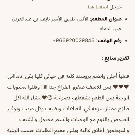
جوجل
اضغط هنا
عنوان المطعم:
الأثير، طريق الأمير نايف بن عبدالعزيز،
حي، الدمام
رقم الهاتف:
966920029846+
تقرير متابع :
فعلياً أحلى واطعم بروستد كلته في حياتي كلها بقى ادماااني
❤️❤️❤️ بس للاسف صغروا الفراخ جدااااااا وقللوا محتويات
الوجبة بس الطعم يشفعلهم بصراحة 😘❤️
مشاء الله اكل
طازج ممتاز سرعه في اللطلابات ونظيف وكل مرتب وتوفير
الصوص والثوم مع الوجبات والسعر معقول والشيف
والموظفون أخلاق عاليه ويلبي جميع الطلبات حسب الرغبه