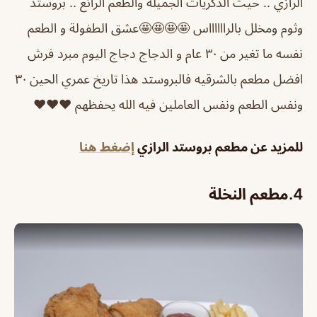
الرازي .. حيث الذكريات الجميله والطعم الرائع .. بروستد
وثوم ومخلل بالرااااااس 🤩🤩🤩🤩
عشق الطفولة و الطعم
نفسه ما تغير من ٣٠ عام و الدجاج دجاج اليوم مبرد فرش
افضل مطعم بالشرقيه فالبروستد هذا تاريخ عمري الحين ٣٠
ونفس الطعم ونفس العاملين فيه الله يحفظهم ❤️❤️❤️
للمزيد عن مطعم بروستد الرازي
إضغط هنا
4.مطعم النخلة