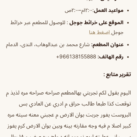
مواعيد العمل
:١٢:٠٠م–٢:٠٠ص
الموقع على خرائط جوجل
: للوصول للمطعم عبر خرائط
جوجل
اضغط هنا
عنوان المطعم:
شارع محمد بن عبدالوهاب، الندى، الدمام
رقم الهاتف:
966138155888+
تقرير متابع :
اليوم بقول لكم تجربتي بهالمطعم صراحه صراحه مره لذيذ م
توقعت كذا طبعا طالب حراق م ادري عن العادي بس
البروست يفور جربت بوان الارض م عجبني معنه سيته مره
كبير اصلا م فيه وجه مقارنه بينه وبين بوان الارض كرم يفوز
سبب اني عطيته اربع نوجوم انه دجاج مره صغير و ١٨ ريال