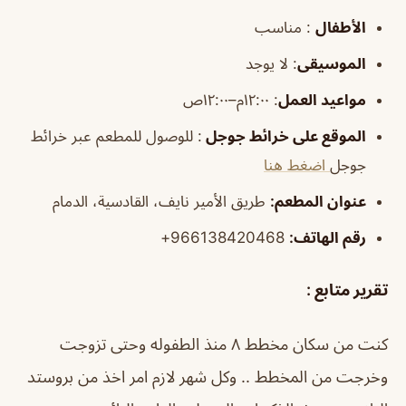
الأطفال
:
مناسب
الموسيقى
:
لا يوجد
مواعيد العمل
: ١٢:٠٠م–١٢:٠٠ص
الموقع على خرائط جوجل
: للوصول للمطعم عبر خرائط
جوجل
اضغط هنا
عنوان المطعم:
طريق الأمير نايف، القادسية، الدمام
رقم الهاتف:
966138420468+
تقرير متابع :
كنت من سكان مخطط ٨ منذ الطفوله وحتى تزوجت
وخرجت من المخطط .. وكل شهر لازم امر اخذ من بروستد