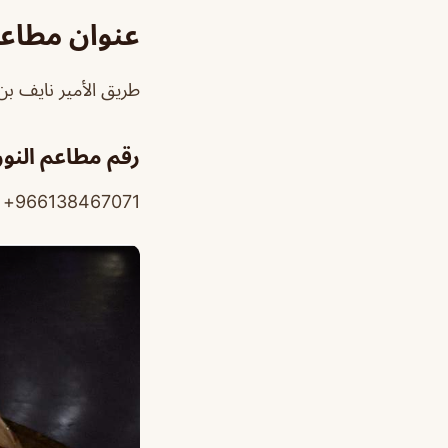
عنوان مطاعم
طريق الأمير نايف بن
رقم مطاعم النو
966138467071+