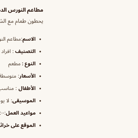
مطاعم النورس الدم
يحطون طمام مع الشور
الاسم
:مطاعم الن
التصنيف
: افراد
النوع :
مطعم
الأسعار
:
متوسطة
الأطفال
:
مناسب
الموسيقى
:
لا يو
مواعيد العمل
:١٢:٠٠م–١:٠٠ص
الموقع على خرا