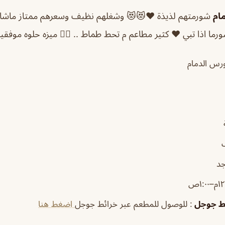
ام
شورمتهم لذيذة ♥️😻😻 وشغلهم نظيف وسعرهم ممتاز ماشاء 
ما اذا تبي ♥️ كثير مطاعم م تحط طماط .. 👍🏽 ميزه حلوه موفقي
ورس الدمام
جد
ئط جوجل
: للوصول للمطعم عبر خرائط جوجل
اضغط هنا