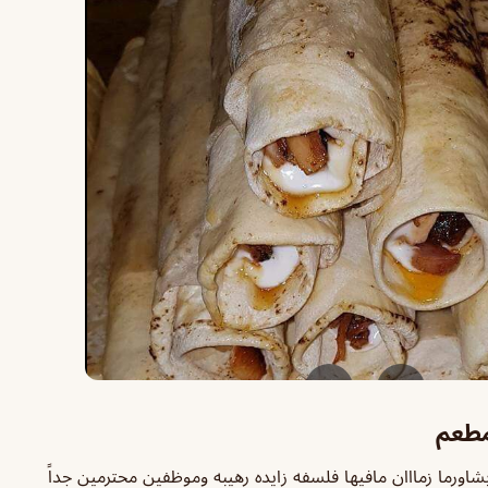
مطعم
شاورما زمااان مافيها فلسفه زايده رهيبه وموظفين محترمين جداً