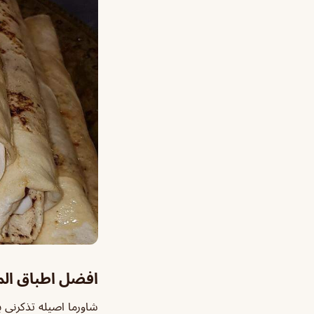
افضل اطباق ال
شاورما اصيله تذكرني ب