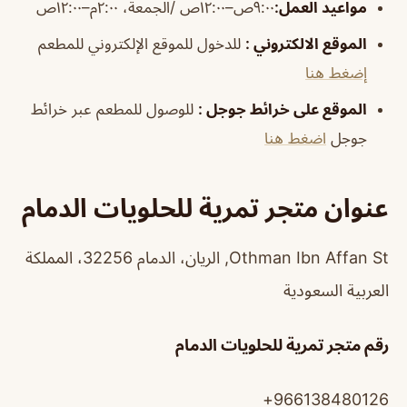
مواعيد العمل
:
٩:٠٠ص–١٢:٠٠ص /الجمعة، ٢:٠٠م–١٢:٠٠ص
الموقع الالكتروني
:
للدخول للموقع الإلكتروني للمطعم
إضغط هنا
الموقع على خرائط جوجل
:
للوصول للمطعم عبر خرائط
جوجل
اضغط هنا
عنوان متجر تمرية للحلويات الدمام
Othman Ibn Affan St, الريان، الدمام 32256، المملكة
العربية السعودية
رقم متجر تمرية للحلويات الدمام
966138480126+