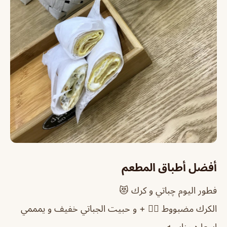
أفضل أطباق المطعم
فطور اليوم چباتي و كرك 😻
الكرك مضبووط 👍🏻 + و حبيت الجباتي خفيف و يمممي
اسعاره مناسبه