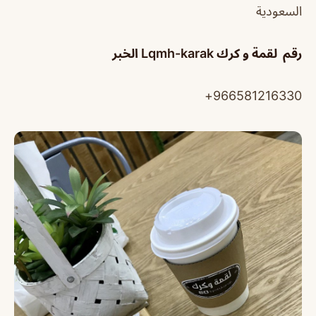
السعودية
رقم لقمة و كرك Lqmh-karak الخبر
966581216330+