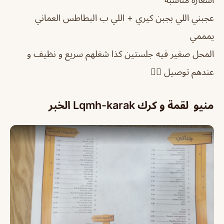
عجبني اللي بجبن كيري + اللي ب البطاطس العماني
يمممي
المحل صغير فيه جلستين كذا شغلهم سريع و نظيف و
عندهم توصيل 👍🏻
منيو لقمة و كرك Lqmh-karak الخبر