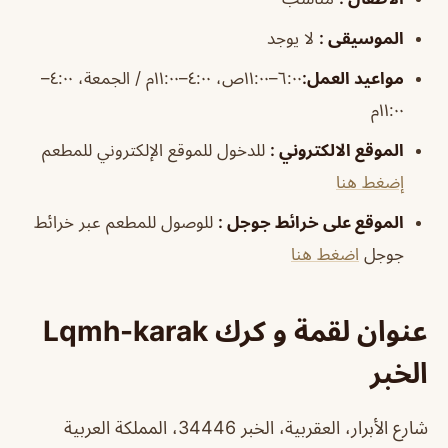
الموسيقى
:
لا يوجد
مواعيد العمل
:
٦:٠٠–١١:٠٠ص، ٤:٠٠–١١:٠٠م / الجمعة، ٤:٠٠–
١١:٠٠م
الموقع الالكتروني
:
للدخول للموقع الإلكتروني للمطعم
إضغط هنا
الموقع على خرائط جوجل
:
للوصول للمطعم عبر خرائط
جوجل
اضغط هنا
عنوان لقمة و كرك Lqmh-karak
الخبر
شارع الأبرار، العقربية، الخبر 34446، المملكة العربية