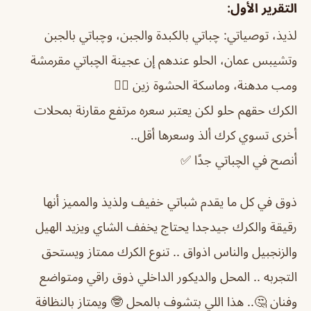
التقرير الأول:
لذيذ، توصياتي: چباتي بالكبدة والجبن، وچباتي بالجبن
وتشيبس عمان، الحلو عندهم إن عجينة الچباتي مقرمشة
ومب مدهنة، وماسكة الحشوة زين 👌🏼
الكرك حقهم حلو لكن يعتبر سعره مرتفع مقارنة بمحلات
أخرى تسوي كرك ألذ وسعرها أقل..
أنصح في الچباتي جدًا ✅
ذوق في كل ما يقدم شباتي خفيف ولذيذ والمميز أنها
رقيقة والكرك جيدجدا يحتاج يخفف الشاي ويزيد الهيل
والزنجبيل والناس اذواق .. تنوع الكرك ممتاز ويستحق
التجربه .. المحل والديكور الداخلي ذوق راقي ومتواضع
وفنان 🤔.. هذا اللي بتشوف بالمحل 🤓 ويمتاز بالنظافة