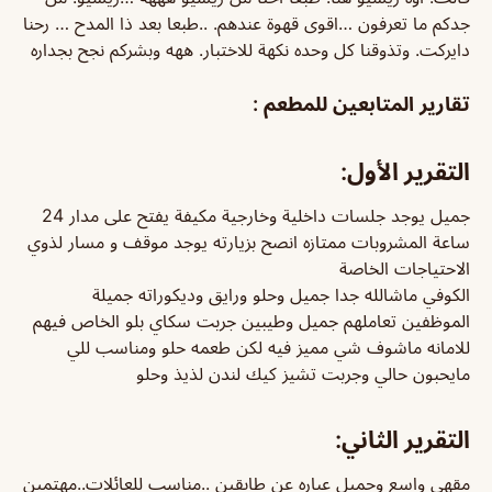
جدكم ما تعرفون …اقوى قهوة عندهم. ..طبعا بعد ذا المدح … رحنا
دايركت. وتذوقنا كل وحده نكهة للاختبار. ههه وبشركم نجح بجداره
تقارير المتابعين للمطعم :
التقرير الأول:
جميل يوجد جلسات داخلية وخارجية مكيفة يفتح على مدار 24
ساعة المشروبات ممتازه انصح بزيارته يوجد موقف و مسار لذوي
الاحتياجات الخاصة
الكوفي ماشالله جدا جميل وحلو ورايق وديكوراته جميلة
الموظفين تعاملهم جميل وطيبين جربت سكاي بلو الخاص فيهم
للامانه ماشوف شي مميز فيه لكن طعمه حلو ومناسب للي
مايحبون حالي وجربت تشيز كيك لندن لذيذ وحلو
التقرير الثاني:
مقهى واسع وجميل عباره عن طابقين ..مناسب للعائلات..مهتمين