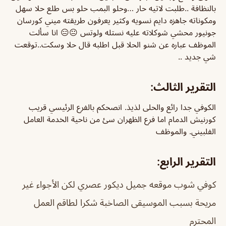
بالنظافة ..طلبت لاتيه حار …وحلو البمب حلو بس طلع حلا سهل
ومكوناته جاهزه دايم نسويه وكثير يعرفون طريقته ميني كورسان
جونيور محشي شوكلاته عليه نستله ولوتس 😐😑 انا سألت
الموظف عباره عن شنو الحلا قبل اطلبه قال حلا وسكت..توقعت
شي جديد ..
التقرير الثالث:
الكوفي جدا رائع والحلى لذيذ. انصحكم بالفرع الرئيسي قريب
كورنيش الدمام اما فرع الظهران سئ من ناحية الخدمة العامل
الفلبيني. والموظف
التقرير الرابع:
كوفي شوب موقعه جميل ديكور عصري لكن الأجواء غير
مريحة بسبب الموسيقى الصاخبة شكرا لطاقم العمل
المحترم