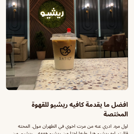
افضل ما يقدمة كافيه ريشيو للقهوة
المختصة
اول مره. ادري عنه من مرت اخوي في الطهران مول. المحته
قالت. اوه ريشيو هنا. طبعا اختا من ريشيو هههه …ريشيو. من