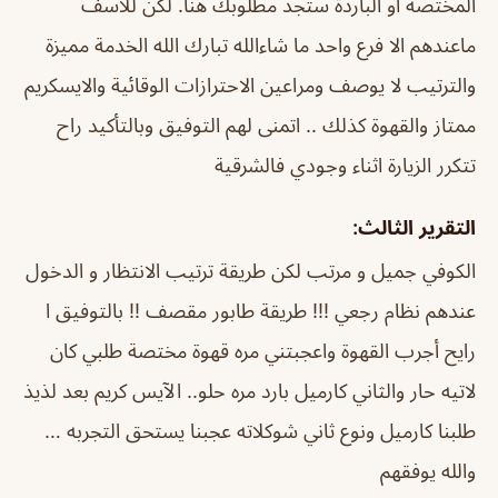
المختصة او الباردة ستجد مطلوبك هنا. لكن للأسف
ماعندهم الا فرع واحد
ما شاءالله تبارك الله الخدمة مميزة
والترتيب لا يوصف ومراعين الاحترازات الوقائية والايسكريم
ممتاز والقهوة كذلك .. اتمنى لهم التوفيق وبالتأكيد راح
تتكرر الزيارة اثناء وجودي فالشرقية
التقرير الثالث:
الكوفي جميل و مرتب لكن طريقة ترتيب الانتظار و الدخول
عندهم نظام رجعي !!! طريقة طابور مقصف !! بالتوفيق ا
رايح أجرب القهوة واعجبتني مره قهوة مختصة طلبي كان
لاتيه حار والثاني كارميل بارد مره حلو.. الآيس كريم بعد لذيذ
طلبنا كارميل ونوع ثاني شوكلاته عجبنا يستحق التجربه …
والله يوفقهم