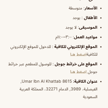
الأسعار
:
متوسطة
الأطفال
:
يوجد
الموسيقى
:
لا يوجد
مواعيد العمل
: ٣:٠٠–١١:٠٠م
الموقع الإلكتروني للكافية
: للدخول للموقع الإلكتروني
للكافية
اضغط هنا
الموقع على خرائط جوجل
: للوصول للمطعم عبر خرائط
جوجل
اضغط هنا
عنوان الكافية:
8615 Umar Ibn Al Khattab,
الفيصلية، 3989, الدمام 32271، المملكة العربية
السعودية