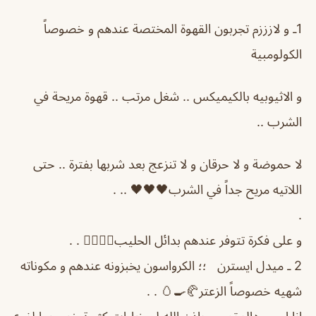
1ـ و لازززم تجربون القهوة المختصة عندهم و خصوصاً
الكولومبية
و الاثيوبيه بالكيميكس .. شغل مرتب .. قهوة مريحة في
الشرب ..
لا حموضة و لا حرقان و لا تنزعج بعد شربها بفترة .. حتى
اللاتيه مريح جداً في الشرب🖤🖤🖤 .. .
.
و على فكرة تتوفر عندهم بدائل الحليب👍🏻👍🏻 . .
2 ـ ميدل ايسترن ؛؛ الكرواسون يخبزونه عندهم و مكوناته
شهيه خصوصاً الزعتر🥐🍳🥚 . .