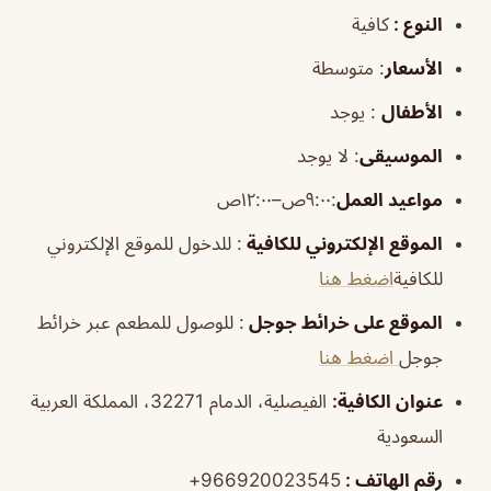
النوع :
كافية
الأسعار
:
متوسطة
الأطفال
:
يوجد
الموسيقى
:
لا يوجد
مواعيد العمل
:٩:٠٠ص–١٢:٠٠ص
الموقع الإلكتروني للكافية
: للدخول للموقع الإلكتروني
للكافية
اضغط هنا
الموقع على خرائط جوجل
: للوصول للمطعم عبر خرائط
جوجل
اضغط هنا
عنوان الكافية:
الفيصلية، الدمام 32271، المملكة العربية
السعودية
رقم الهاتف :
966920023545+