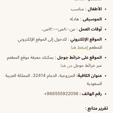
الأطفال
: مناسب
الموسيقى
: هادئه
أوقات
العمل
: من٨:٠٠ص–١٢:٠٠ص،
الموقع
الإلكتروني
: للدخول إلى الموقع الإلكتروني
للمطعم
إضغط هنا
الموقع
على خرائط
جوجل
: يمكنك معرفة موقع المطعم
عبر خرائط جوجل
من هنا
عنوان الكافية:
المزروعية، الدمام 32414، المملكة العربية
السعودية
رقم الهاتف :
966555922056+
تقرير متابع :