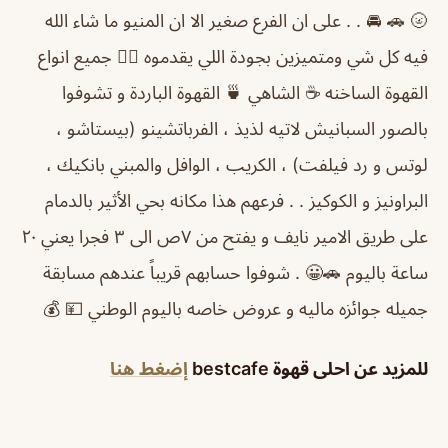
🌝 🚗 🚘 . . على ان الفرع صغير الا ان المنيو ما شاء الله
فيه كل شي ومتميزين بجودة اللي يقدموه 👌🏽 جميع انواع
القهوة الساخنه ☕️ الشاهي 🍵 القهوة الباردة و تشوفوا
بالصور السبانيش لاتيه لذيذ ، الفرباتشينو (بيستاشو ،
لوتس و رد فيلفت) ، الكريب ، الوافل والمبني بانكيك ،
البراونيز و الكوكيز . . فرعهم هذا مكانه بحي الأثير بالدمام
على طريق الامير نايف و يفتح من ٧ص الى ٣ فجرا يعني ٢٠
ساعة باليوم 🚗😀 . شوفوا حسابهم قريباً عندهم مسابقة
جميله جوائزه ماليه و عروض خاصه باليوم الوطني 💴 💰
للمزيد عن احلى قهوة bestcafe
إضغط هنا