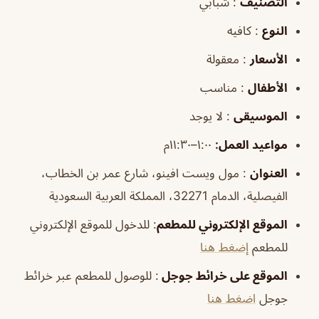
التصنيف
: شبابي
النوع
: كافيه
الأسعار
: معقولة
الأطفال
: مناسب
الموسيقى
: لا يوجد
مواعيد العمل:
١:٠٠–١١:٣٠م
العنوان
: مول ويست افينو، شارع عمر بن الخطاب،
الفيصلية، الدمام 32271، المملكة العربية السعودية
الموقع الإلكتروني للمطعم
: للدخول للموقع الإلكتروني
للمطعم
إضغط هنا
الموقع على خرائط جوجل
: للوصول للمطعم عبر خرائط
جوجل
اضغط هنا