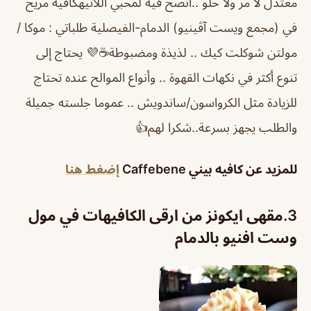
معتدل لا مر ولا حلو ..انصح فيه لمحبي اللاتيهكافيه مريح
في (مجمع ويست آڤينيو) الدمام-الفيصلية طلباتي : موكا /
مولتن شوكلت كيك .. لذيذة ومضبوطة☕️💜 يحتاج إلى
تنوع أكثر في نكهات القهوة .. وأنواع الموالح عنده تحتاج
للزيادة مثل الكرواسون/ساندويش .. عموما جلسته جميلة
والطلب يجهز بسرعة..شكرا لهم👍
للمزيد عن كافيه بيني Caffebene
إضغط هنا
3.
مقهى ايكونز من ارقى الكافيهات في مول
وست افنيو بالدمام