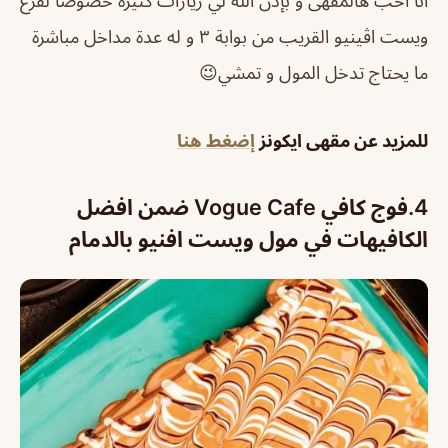
انا احب هالمقهى و بإذن الله لي زيارات كثيرة خصوصا لفرع
ويست اڤينيو القريب من بوابة ٣ و له عدة مداخل مباشرة
ما يحتاج تدخل المول و تمشي😉
للمزيد عن مقهى ايكونز
إضغط هنا
4.
فوج كافي Vogue Cafe ضمن افضل
الكافيهات في مول ويست افنيو بالدمام