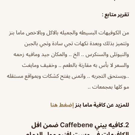
تقرير متابع :
من الكوفيهات البسيطه والجميله بالاكل وبالاخص ماما بنز
وتتميز بذلك وبعدة نكهات تجي سادة وتجي بالجبن
والنيوتلى والسنكرس .. الخ .. والمكان جيد ومافيه زحمه
والسعر لا بأس به مقارنة بالطعم .. وخفيف ومايغث
..ويستحق التجربه .. واتمنى يفتح كشكات وبمواقع مستقله
مو كلها بمجمعات ..
للمزيد عن كافية ماما بنز
إضغط هنا
2.
كافيه بيني Caffebene ضمن افل
الكافيهات في وست افنيو مول الدمام