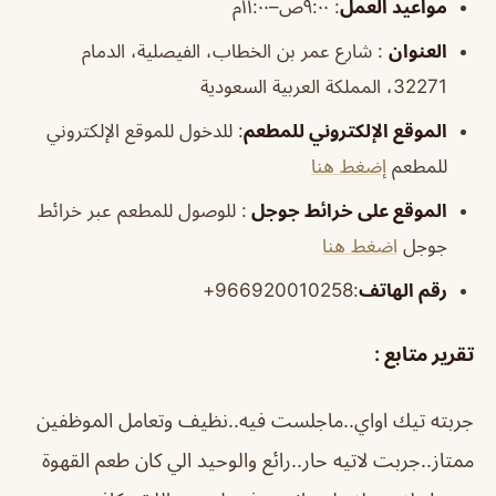
مواعيد العمل
: ٩:٠٠ص–١١:٠٠م
العنوان
: شارع عمر بن الخطاب، الفيصلية، الدمام
32271، المملكة العربية السعودية
الموقع الإلكتروني للمطعم
: للدخول للموقع الإلكتروني
للمطعم
إضغط هنا
الموقع على خرائط جوجل
: للوصول للمطعم عبر خرائط
جوجل
اضغط هنا
رقم الهاتف
:966920010258+
تقرير متابع :
جربته تيك اواي..ماجلست فيه..نظيف وتعامل الموظفين
ممتاز..جربت لاتيه حار..رائع والوحيد الي كان طعم القهوة