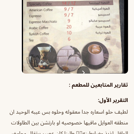
تقارير المتابعين للمطعم :
التقرير الأول:
لطيف حلو اسعاره جدا معقوله وحلوه بس عيبه الوحيد ان
منطقه العوايل مافيها خصوصيه او بارتشن بين الطاولات
الوافل لذيذ وضابطينه👍🏻 طلبنا كان عصير برتقال وحامض