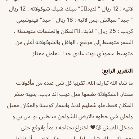
لاتيه : 12 ريال ” لذيذ👍🏻” ميلك شيك شوكولاته : 12 ريال
” جيد” سباتش ايس لاتيه : 18 ريال ” جيد” فيتوشيني
كريب : 25 ريال ” لذيذ👍🏻”المكان والجلسات متوسطة .
السعر متوسط إلى مرتفع . الوافل والشوكولاته أعلى من
متوسط سموذي توت عادي جدا . تعامل ممتاز
التقرير الرابع:
ما شاء الله تبارك الله. تقريبا كل شي عنده من مأكولات
ممتاز. الشكولاتة طعمها مثل ديب اند ديب. يعيبه صغر
المكان فقط.حلو شغلهم لذيذ واسعار كويسة والمكان جميل
واحلى شي حطوه بالارض للشواحن مدخلين يو اس بي و
مدخل للفيش 🤧❤️ اختراع نحتاجه دايماً واتوقع حتى
يعطونكم سلك شاحن اذا ماجبتم معكم لانهم سألونا لما