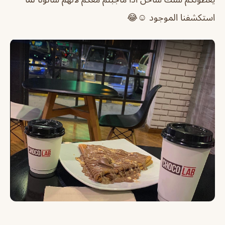
استكشفنا الموجود ☺️😂