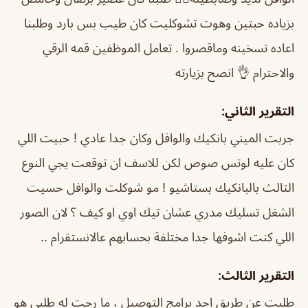
بزياده حبتين وهوت تشوكليت كان طيب بس بارد وطلبنا
اعاده تسخينه وماقصروا . تعامل الموظفين قمه الرقي
والاحترام 👌 انصح بزيارته
التقرير الثاني:
جربت الميني بانكيك والوافل وكان جدا عادي ! حبيت اللي
كان عليه لوتس صوص لكن للاسف ان توقعت يجي النوع
الثالث بالبانكيك بستاشيو ! مو شوكلت والوافل حسيت
الشغل تسليك مدري عشان تيك اوي او كيف ؟ لان الصور
اللي كنت اشوفها جدا مختلفة بحسابهم عالانستقرام ..
التقرير الثالث:
طلبت عن طريق احد برامج التوصيل ، ما رحت له طلبي هو