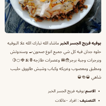
بوفيه فريج الجسر الخبر
ماشاء الله تبارك الله علا البوفيه
حلوه جدان فيه كل شي جميع انوع صحون🍳 وسندوتش
وبرجرات وجبة برجر🍟🍔 وعصرات طازجه🍍🍌🍓🍊🍋
ومطبق ومعصوب وعريكه وكباب وشيش طاووق حليب
شاهي 🥃🍻🥃
الاسم
:بوفيه فريج الجسر الخبر
التصنيف
: افراد -عائلات