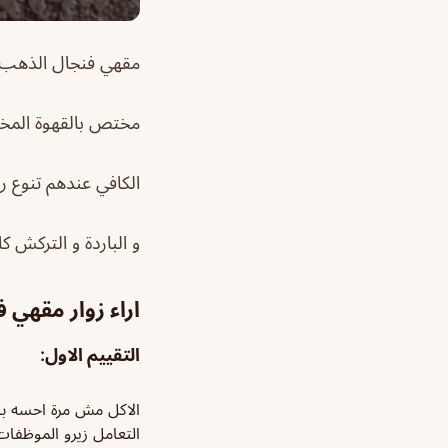
مقهي فنجال الذهب ا
مختص بالقهوة المخت
الكافي عندهم تنوع ر
و الباردة و التركش ك
اراء زوار مقهي 
التقييم الاول:
الاكل مش مرة احسه با
التعامل زيرو الموظفا