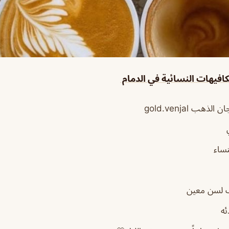
افيهات النسائية في الدمام
ذهب gold.venjal
ساء
 لسن معين
ئه