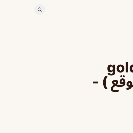
gold.venj
وقع ) -