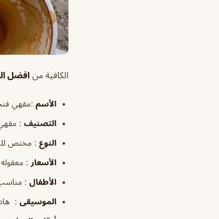
الكافية من
افضل الك
الأسم
:مقهي فنجان ال
التصنيف
: مقهي
النوع
: مختص للن
الأسعار
: معقوله
الأطفال
: مناسب
الموسيقى
: هاد