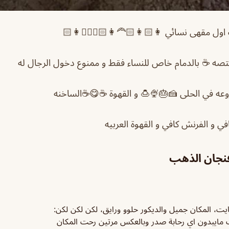
ول مقهى نسائي 👩🏻👩🏻‍🦰👩🏻👱🏻‍♀️👩🏻
صه ☕️ بالدمام خاص للنساء فقط و ممنوع دخول الرجال له
وعه في الحلى 🍰🎂🍨🍮 و القهوة ☕️😋☕️الساخنه
افي و الفرنش كافي و القهوة العربيه
فنجان الذهب
يت، المكان جميل والديكور حلوو ورايق، لكن لكن لكن:
ت مايبدون اي رحابة صدر وبالعكس مرتين رحت المكان