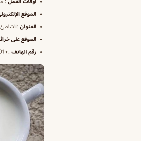
أوقات العمل
: من ٨ صباحاً حتى 
الموقع الإلكترون
العنوان
:الشاطئ الغربي، الدما
الموقع على خرا
رقم الهاتف
:+966535710101