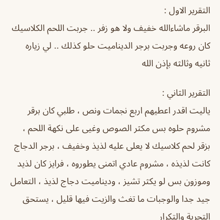
التقرير الاول :
البرقر ماشاءالله خفيف ولا هو زفر .. جربت اللحم الكلاسيك
كان روعه وجربت برجر الديناميت حلو كذلك .. لي زياره
ثانيه وثالثه بإذن الله
التقرير الثاني :
ياليت اقدر اعطيهم اربع نجمات ونص ، طلبي كان برقر
مشروم حلوه بس مكثر الصوص وغيى على نكهة اللحم ،
بزقر لحم كلاسيك لا يعلى عليه لذيذ وخفيف ، برجر الدجاج
كانت لذيذه ، مشروم عادي اتمنى يطوروه ، فرايز كان لذيد
وموزون بس لو يكثر تشيز ، وديناميت دجاج لذيذ ، التعامل
جيد جدا والوجبات ما تغث والزيت فيها قليل ، يستحق
التجربة والتكرار