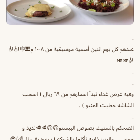
.
عندهم كل يوم اثنين أمسية موسيقية من ٨-١٠ م🎹🎼🎻🎻
🎻🎺🎺
.
.
وفيه عرض غداء تبدأ اسعارهم من ٦٩ ريال ( اسحب
الشاشه حطيت المنيو ) .
.
انصحكم بالستيك بصوص البيستو😌😌🥩🥩لذيذ و
جوسي،، والريبز ذايبه تأكلها بالشوكه ( سعره ٨٠ ريال💰)😎