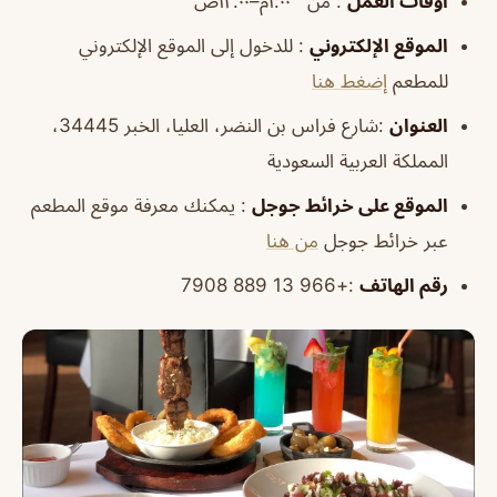
أوقات
العمل
: من ١:٠٠م–١٢:٠٠ص
الموقع
الإلكتروني
: للدخول إلى الموقع الإلكتروني
للمطعم
إضغط هنا
العنوان
:شارع فراس بن النضر، العليا، الخبر 34445،
المملكة العربية السعودية
الموقع
على خرائط
جوجل
: يمكنك معرفة موقع المطعم
عبر خرائط جوجل
من هنا
رقم الهاتف
:+966 13 889 7908