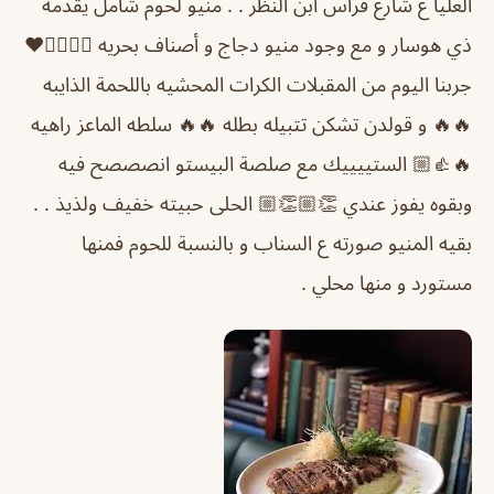
العليا ع شارع فراس ابن النظر . . منيو لحوم شامل يقدمه
ذي هوسار و مع وجود منيو دجاج و أصناف بحريه 👌🏼👍🏼❤️
جربنا اليوم من المقبلات الكرات المحشيه باللحمة الذايبه
🔥🔥 و قولدن تشكن تتبيله بطله 🔥🔥 سلطه الماعز راهيه
🔥👍🏼 الستييييك مع صلصة البيستو انصصصح فيه
وبقوه يفوز عندي 👏🏼👏🏼 الحلى حبيته خفيف ولذيذ . .
بقيه المنيو صورته ع السناب و بالنسبة للحوم فمنها
مستورد و منها محلي .