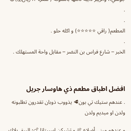
.
.
المطعم( راقي ⭐️⭐️⭐️⭐️⭐️) و اكله حلو .
.
الخبر – شارع فراس بن النضر – مقابل واحة المستهلك .
افضل اطباق مطعم ذي هاوسار جريل
. عندهم ستيك تي بون🥩 يذووب ذوبان تقدرون تطلبونه
ولدن او ميديم ولدن
و عندهم ميني أضلاع 🍖 و تشيكن اسبيتاتا 🍗؛ البيق بلاك