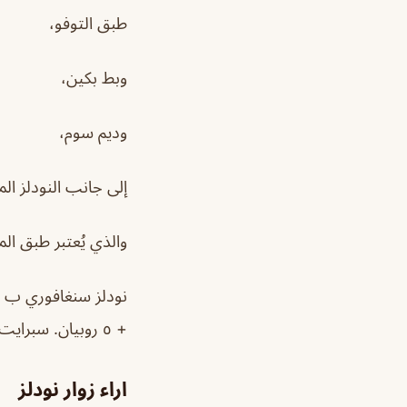
طبق التوفو،
وبط بكين،
وديم سوم،
إلى جانب النودلز الم
والذي يُعتبر طبق ال
+ ٥ روبيان. سبرايت ب ٤ ريال.
اراء زوار نودلز