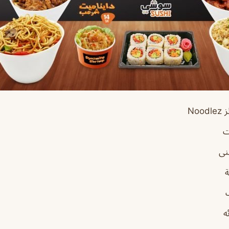
Noo
ت
نى
ه