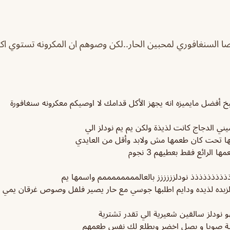
 السنغافوري لمحبين الحار..لكن وصوهم ان المكرونه تستوي اكثر
خ أفضل مايميزه انه يجهز الأكل قدامك لا اوصيكم معكرونه سنغافورة
يني الدجاج كانت لذيذة ولكن يم يم نودلز الي
ا تحت كان طعمها مش ولابد وأقل من العايدي
الرائع فقط بعطيهم 3 نجوم
ذذذذذذذذذ نودلزززززز بالعالممممممممم واسمها يم
الزبده لذيده ودايم اطلبها جوسي مع حار يصير فلفل وصوص غرقان يمي
و نودلز سالقين شعيرية الي تقدر تشترية
لية صويا و بصل اخضر ويطلع لك نفس طعمهم