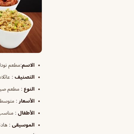
الاسم
:مطعم نودلز dlez
التصنيف
: عائلا
النوع
: مطعم صي
الأسعار
: متوسطة
الأطفال
: مناسب
الموسيقى
: هادئ