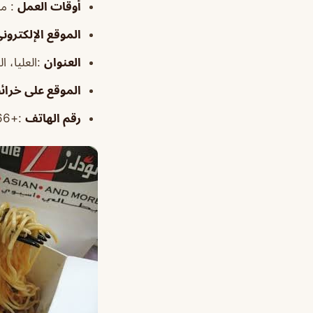
أوقات
العمل
: من ٩:٠٠ص
الموقع
الإلكترون
العنوان
:العليا، الخبر 34448، المملكة ال
الموقع
على خرائ
رقم الهاتف
:+966 13 887 7554