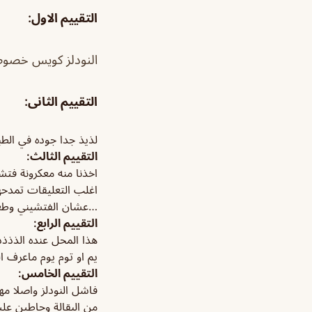
التقييم الاول:
النودلز كويس خصوصا
التقييم الثانى:
لذيذ جدا جوده في الطب
التقييم الثالث:
اخذنا منه معكرونة فتش
اغلب التعليقات تمدحه
…عشان الفتشيني وطعمها 
التقييم الرابع:
هذا المحل عنده الذذذذ
يم او توم يوم ماعرف 
التقييم الخامس:
فاشل النودلز واصلا مه
من البقالة وحاطين ع