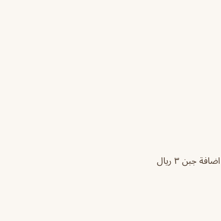
نودلز سنغافوري ب ٢٤ ريال + اضافة روبيان ب ٥ ريال. مكرونة مشكل ب ٢٢ ريال + اضافة جبن ٣ ريال