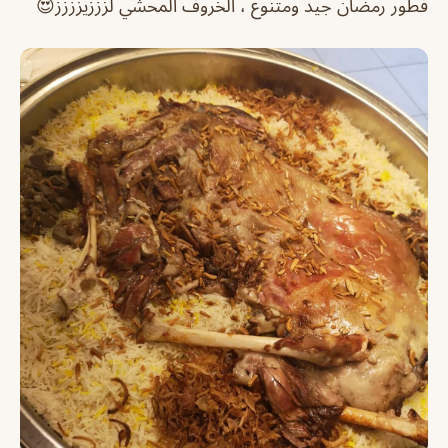
فطور رمضان جيد ومتنوع ، الخروف المحشي لزززيزززز😍