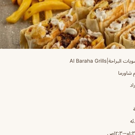
احة|Al Baraha Grills
شاورما
اد
ئه