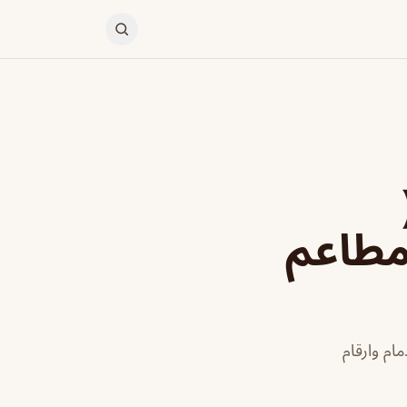
 مطاعم
م وارقام