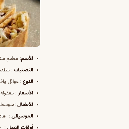
الأسم
:
مطعم مشويات البر
التصنيف
: مطعم 
النوع
: عوائل وافر
الأسعار
: معقولة
الأطفال
:متوسطة
الموسيقى
: هاد
أوقات العمل
: ١:٣٠م–١٢:٣٠ص