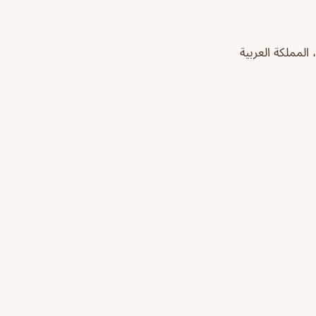
 4112 Abu Ubaidah Amir Ibn Al Jarah، طيبة، 7406، الدمام 32275، المملكة العربية