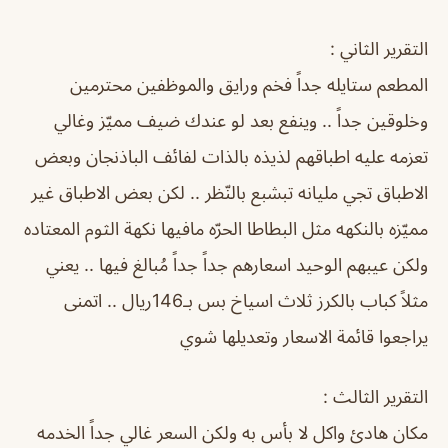
التقرير الثاني :
المطعم ستايله جداً فخم ورايق والموظفين محترمين
وخلوقين جداً .. وينفع بعد لو عندك ضيف مميّز وغالي
تعزمه عليه اطباقهم لذيذه بالذات لفائف الباذنجان وبعض
الاطباق تجي مليانه تبشبع بالنّظر .. لكن بعض الاطباق غير
مميّزه بالنكهه مثل البطاطا الحرّه مافيها نكهة الثوم المعتاده
ولكن عيبهم الوحيد اسعارهم جداً جداً مُبالغ فيها .. يعني
مثلاً كباب بالكرز ثلاث اسياخ بس بـ146ريال .. اتمنى
يراجعوا قائمة الاسعار وتعديلها شوي
التقرير الثالث :
مكان هادئ واكل لا بأس به ولكن السعر غالي جداً الخدمه