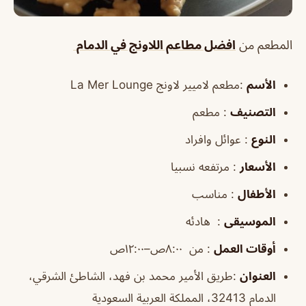
المطعم من
افضل مطاعم اللاونج في الدمام
الأسم
:مطعم لاميير لاونج La Mer Lounge
التصنيف
: مطعم
النوع
: عوائل وافراد
الأسعار
: مرتفعه نسبيا
الأطفال
: مناسب
الموسيقى
: هادئه
أوقات العمل
: من ٨:٠٠ص–١٢:٠٠ص
العنوان
:طريق الأمير محمد بن فهد، الشاطئ الشرقي،
الدمام 32413، المملكة العربية السعودية