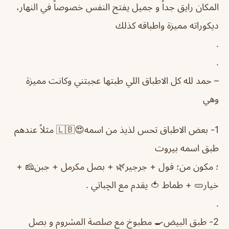
المكان رايق جداً و جميل يفتح النفس خصوصاً في النهار،
ديكوراته مميزة واطباقه كذلك
.
.
– حمد لله كل الاطباق اللي طبتها عجبتني وكانت مميزة
وهي
1- بعض الاطباق تحس لذيذ من اسمه😍🇱🇧 مثلاً عندهم
طبق اسمه بيروت
؛ مكون من؛ فول + جرجير🌿 + بصل مكرمل + جبن🧀 +
خيار🥒 + طماط 🍅 يقدم مع الچباتي .
.
2- طبق البيض🍳 مطبوخ مع صلصة المشروم و بصل