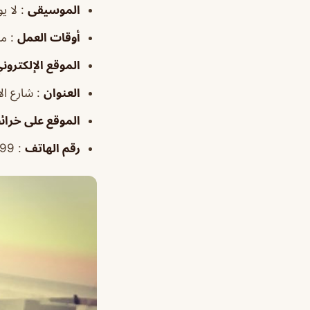
الموسيقى
: لا ي
أوقات العمل
: من 8 ص الي 
الموقع الإلكترون
العنوان
: شارع الأ
الموقع على خرا
رقم الهاتف
: 966138558999+