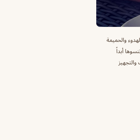
هدوء والحميمة
سوها أبداً
 والتجهيز