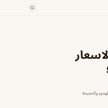
ي لاونج vicoli ( الاسعار
هدوء والحميمة