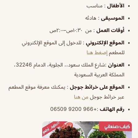
الأطفال
: مناسب
الموسيقى
: هادئه
أوقات
العمل
: من ١٠:٣٠ص–٢:٠٠ص
الموقع
الإلكتروني
: للدخول إلى الموقع الإلكتروني
للمطعم
إضغط هنا
العنوان
:شارع الملك سعود،، الجلوية، الدمام 32246،
المملكة العربية السعودية
الموقع
على خرائط
جوجل
: يمكنك معرفة موقع المطعم
عبر خرائط جوجل
من هنا
رقم الهاتف
:+966 9200 06509