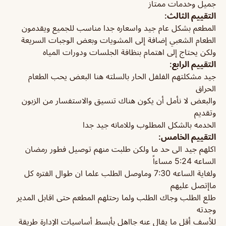
جميل وخدمات ممتاز
التقييم الثالث:
المطعم بشكل عام جيد واسعاره جدا مناسب للجميع ويقدمون
الطعام الشعبي إضافة إلى المشويات وبعض الوجبات السريعة
ولكن يحتاج إلى اهتمام بنظافة الجلسات ودورات المياه
التقييم الرابع:
جيد مشكلتهم الفلفل الحار بالسلته هنا البعض يحب الطعام
الحراق
والبعض لا نأمل أن يكون هناك تنسيق والاستفسار من الزبون
وتقديم
الخدمه بالشكل المطلوب وللامانه جيد جدا
التقييم الخامس:
اكلهم جيد الى حد ما ولكن طلبت منهم توصيل فطور رمضان
الساعه 5:24 مساءاً
ولغاية الساعه 7:30 وماوصل الطلب علما ان طوال الفتره كل
ماإتصل عليهم
طلع الطلب وجاك الطلب ولما رحتلهم المطعم حتى اقابل المدير
وجدته
للأسف أقل ما يقال عنه جااهل بأبسط أساسيات الإدارة طريقة