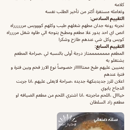
كلامه
وتعامله مستفزة أكثر من تأخير الطلب نفسه
التقييم السادس:
تجربه روعه جدان مطهم شغلهم طيب وكلهم كووويس مرررررراه
انص اي احد يدور علا مطعم ومطبخ يتوجه الي طاوه شغل مرررراه
كويس وكل شي عندهم طازج وشكرا
التقييم السابع:
المطعم ممممممممتاز درجة أولى بالنسبه لي ،صراحة المطعم
يشتغلو به
يمنيين عليهم طبخ ممتااااااز خصوصاً نوع الارز فخم وبين فترة و
فترة عندهم
اعلان للرز جديدبنكهة جديده ،صراحة لايعلى عليهم ،انا جربت
الدجاج يابوي
خيااال ،اللحم ماجربته ،انا اشتري اللحم من مطعم الضيافه او
مطعم زاد السلطان