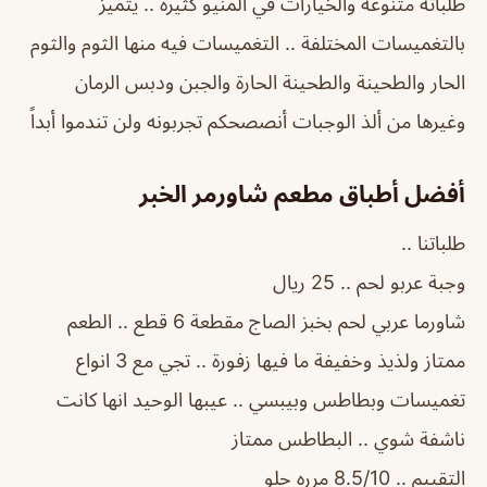
طلباته متنوعه والخيارات في المنيو كثيرة .. يتميز
بالتغميسات المختلفة .. التغميسات فيه منها الثوم والثوم
الحار والطحينة والطحينة الحارة والجبن ودبس الرمان
وغيرها من ألذ الوجبات أنصصحكم تجربونه ولن تندموا أبداً
أفضل أطباق مطعم شاورمر
الخبر
طلباتنا ..
وجبة عربو لحم .. 25 ريال
شاورما عربي لحم بخبز الصاج مقطعة 6 قطع .. الطعم
ممتاز ولذيذ وخفيفة ما فيها زفورة .. تجي مع 3 انواع
تغميسات وبطاطس وبيبسي .. عيبها الوحيد انها كانت
ناشفة شوي .. البطاطس ممتاز
التقييم .. 8.5/10 مرره حلو