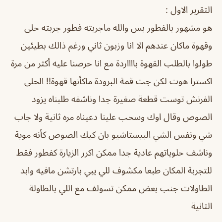
التقرير الاول :
هو مشهور بالفطور بس والله ماجربته فطور جربته حلى
وقهوة ماكان عندهم الا انا وزبون ثاني ورغم ذالك بطيئين
طولوا بالطلب القهوة بااااردة مع انا حرصنا عليه أكثر من مرة
اكسترا هوت لكن جت قمة البرودة ماكأنها قهوة!! الحلى
الفرنش توست قطعة صغيرة جدا وناشفه طلبناه يزود
الصوص وقال اوك وسحب علينا دعيناه مره ثانية ولا جاب
شي ونفس الشي البيستاشيو بان كيك الصوص كأنه موية
وناشف حلوياتهم عادية جدا ممكن اكرر الزيارة كفطور فقط
للتجربة المكان طبعا مكشوف للي يبي بارتشن مافيه وابد
الطاولات جنب بعض ممكن تسولف مع اللي بالطاولة
الثانية