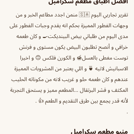
أفضل أطباق مطعم سكرامبل
تقرير تجاربي اليوم 🇸🇦 منمن اجدد مطاعم الخبر و من
وجهات الفطور المميزة بحكم انه يقدم وجبات الفطور على
مدى اليوم من طلباتي بيض البينديكت🍳 و كان طعمه
خرافي و أنصح تطلبون البيض يكون مستوى و فرنش
توست مغطى بالعسل🍯 و الكورن فلكس 🙃 و اخيرا
الاسبانيش لاتيه 🍵 و اللي يعتبر من المشروبات المميزة
عندهم و كان طعمه حلو و غريب لانه من مكوناته الحليب
المكثف و قشر البرتقال …المطعم مميز و يستحق التجربة
لأنه قدر يجمع بين طرق التقديم و الطعم 👍 .
.
منيو مطعم سكرامبل