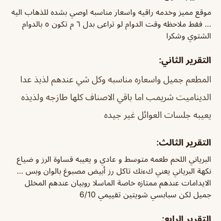
موقع مميز وخدمه راقيه واسعار مناسبه اوصي بشده للذهاب اليه
… فقط ملاحظه وقت الدوام لو تراعى بدل ٦ م تكون ٥ بالدوام
الشتوي وشكرا
التقرير الثاني:
المطعم جميل واسعاره مناسبه وكل شي عندهم لذيذ عدا
الديناميت شريمب اما باقي الاصناف كلها طازجه ولذيذه
يعيبه جلسات العوائل غير جيده
التقرير الثالث:
البرياني اللحم طعمه متوسط و عادي و يعيبه قساوة الرز و ضياع
نكهة البرياني يعني كءنك تاكل رز أبيض مصبوغ بالوان وبس …
الايدامات عندهم ممتازه خاصة الماسلا روبيان عندهم المخلل
جميل لكن سبابسي شويتين تقييمي 6/10
التقرير الرابع: