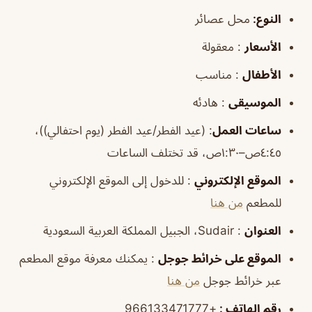
النوع:
محل عصائر
الأسعار
: معقولة
الأطفال
: مناسب
الموسيقى
: هادئه
ساعات العمل
:
(عيد الفطر/عيد الفطر (يوم احتفالي))،
٤:٤٥ص–١:٣٠ص، قد تختلف الساعات
الموقع
الإلكتروني
: للدخول إلى الموقع الإلكتروني
للمطعم
من هنا
العنوان
: Sudair، الجبيل المملكة العربية السعودية
الموقع
على خرائط
جوجل
: يمكنك معرفة موقع المطعم
عبر خرائط جوجل
من هنا
رقم الهاتف
:
+966133471777