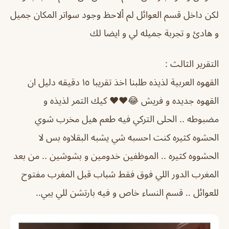
لكن داخل قسم العوائل لم ألاحظ وجود سواتر المكان جميل
و هادئ و تجربة جميله لي و ايضا لك
التقرير الثالث :
القهوه العربية لذيذه طلبنا اخذ تقريبا ١٥ دقيقه دليل ان
القهوه جديده و فريش 😂♥️♥️ كيك التمر لذيذه و
مضبوطه .. الحلى التركي فيه طعم هيل مخرب شوي
الحشوه كثيره كنت احسبه شي يشبه البقلاوه بس لا
الحشووه كثيره .. الموظفين خدومين و بشوشين .. من بعد
المغرب الدور اللي فوق فقط شباب قبل المغرب مفتوح
للعوائل .. قسم النساء خاص و فيه بارتشن للي يبي..