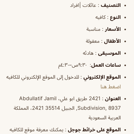
التصنيف
: عائلات |افراد
النوع
: كافيه
الأسعار
: مناسبة
الأطفال
: معقولة
الموسيقى
: هادئه
ساعات العمل
:
٩:٣٠ص–٤:٣٠م
الموقع
الإلكتروني
: للدخول إلى الموقع الإلكتروني للكافيه
اضغط هنا
العنوان
: 2421 طريق ابو علي، Abdullatif Jamil
Subdivision, 8937, الجبيل 35514 2421، المملكة
العربية السعودية
الموقع
على خرائط
جوجل
: يمكنك معرفة موقع للكافيه