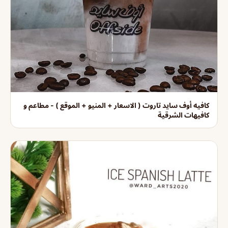
كافيه أوف سايد تاروت ( الاسعار + المنيو + الموقع ) - مطاعم و
كافيهات الشرقية