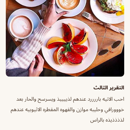
التقرير الثالث
احب الاتيه باررررد عندهم لذييييذ ويسرسح والحار بعد
خووورافي وحليبه موازن والقهوه المقطره الاثيوبيه عندهم
لذذذذيذه بالراس