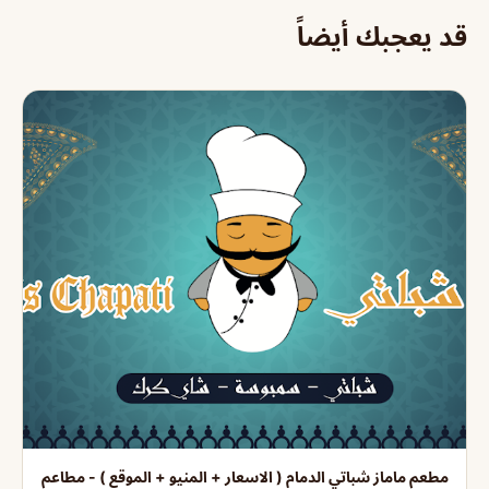
قد يعجبك أيضاً
مطعم ماماز شباتي الدمام ( الاسعار + المنيو + الموقع ) - مطاعم