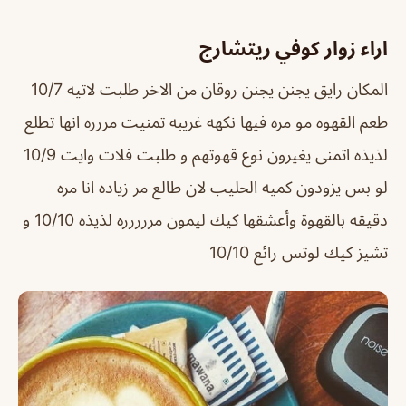
اراء زوار كوفي ريتشارج
المكان رايق يجنن يجنن روقان من الاخر طلبت لاتيه 10/7
طعم القهوه مو مره فيها نكهه غريبه تمنيت مررره انها تطلع
لذيذه اتمنى يغيرون نوع قهوتهم و طلبت فلات وايت 10/9
لو بس يزودون كميه الحليب لان طالع مر زياده انا مره
دقيقه بالقهوة وأعشقها كيك ليمون مررررره لذيذه 10/10 و
تشيز كيك لوتس رائع
10/10