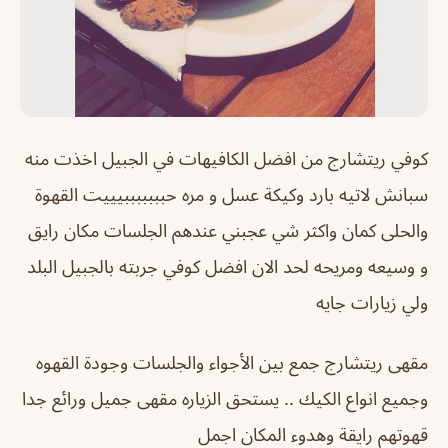
كوفي ريتشارج من افضل الكافيهات في الجبيل اخذت منه
سبانش لاتيه بارد وكيكة عسل و مره حبببببببيييت القهوة
والحلى كمان واكثر شي عجبني عندهم الجلسات مكان رايق
و وسيعه ومريحه لحد الان افضل كوفي جربته بالجبيل البلد
ولي زيارات جايه
مقهى
ريتشارج
جمع بين الأجواء والجلسات وجودة القهوه
وجميع انواع الكيك .. يستحق الزياره مقهى جميل ورائع جدا
قهوتهم رايقة وهدوء المكان اجمل