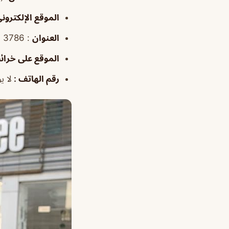
الموقع
الإلكترون
العنوان
: 3786 Jubail City Center 7011, الجبيل 35514، المملكة العربية السعودية
الموقع
على خرائ
رقم الهاتف
:
لا ي