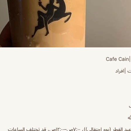
Cafe Cain
 |افراد
ه
 الفطر (يوم احتفالي))، ٧:٠٠ص–١٢:٠٠ص، قد تختلف الساعات