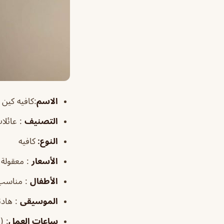
الاسم
:
كافيه
كين |
التصنيف
: عائلات
النوع:
كافيه
الأسعار
: معقولة
الأطفال
: مناسب
الموسيقى
: هادئ
ساعات العمل
:
(عيد