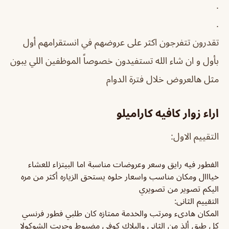
.
.
تقدرون تتفرجون اكثر على عروضهم في انستقرامهم أول
بأول و ان شاء الله تستفيدون خصوصاً الموظفين اللي يبون
مثل هالعروض خلال فترة الدوام
اراء زوار كافيه كاراميلو
التقييم الاول:
الفطور فيه رايق وسعر وعروضات مناسبة اما البيتزاء للعشاء
خيااال ومكان مناسب واسعار حلوه يستحق الزياره أكثر من مره
اليكم تصوير من تصويري
التقييم الثانى:
المكان هادىء ومرتب والخدمة ممتازه كان طلبي فطور فرنسي
كل طبق ألذ من الثاني والبلاك كوفي مضبوط وجربت الشوكولا