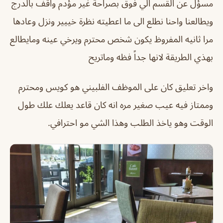
مسؤل عن القسم الي فوق بصراحة غير مؤدم واقف بالدرج
ويطالعنا واحنا نطلع الى ما اعطيته نظرة خييير ونزل وعادها
مرا ثانيه المفروظ يكون شخص محترم ويرخي عينه ومايطالع
بهذي الطريقة لانها جداً فظه وماتريح
واخر تعليق كان على الموظف الفلبيني هو كويس ومحترم
وممتاز فيه عيب صغير مره انه كان قاعد يعلك علك طول
الوقت وهو ياخذ الطلب وهذا الشي مو احترافي.