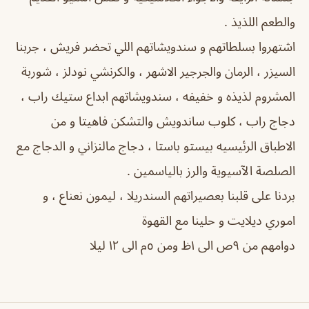
والطعم اللذيذ .
اشتهروا بسلطاتهم و سندويشاتهم اللي تحضر فريش ، جربنا
السيزر ، الرمان والجرجير الاشهر ، والكرنشي نودلز ، شوربة
المشروم لذيذه و خفيفه ، سندويشاتهم ابداع ستيك راب ،
دجاج راب ، كلوب ساندويش والتشكن فاهيتا و من
الاطباق الرئيسيه بيستو باستا ، دجاج مالنزاني و الدجاج مع
الصلصة الآسيوية والرز بالياسمين .
بردنا على قلبنا بعصيراتهم السندريلا ، ليمون نعناع ، و
اموري ديلايت و حلينا مع القهوة
دوامهم من ٩ص الى ١ظ ومن ٥م الى ١٢ ليلا