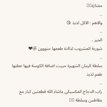
ممتازة👌🏻
..
والاهم : الاكل لذيذ 😘
..
الخبر ،
شوربة المشروب لذااذة طعمها حنووون 🤣❤️
..
سلطة الرمان الشهيرة حبيت اضافة الكوسة فيها عطتها
طعم لذيذ
..
راب الدجاج المكسيكي ماشاء الله قطعتين كبار مع
بطاطس وسلطة 👌🏻