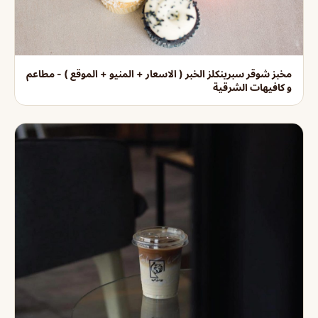
مخبز شوقر سبرينكلز الخبر ( الاسعار + المنيو + الموقع ) - مطاعم
و كافيهات الشرقية