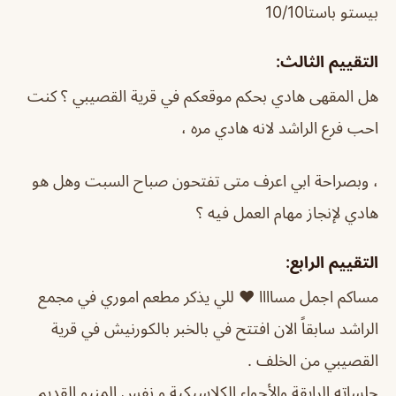
بيستو باستا10/10
التقييم الثالث:
هل المقهى هادي بحكم موقعكم في قرية القصيبي ؟ كنت
احب فرع الراشد لانه هادي مره ،
، وبصراحة ابي اعرف متى تفتحون صباح السبت وهل هو
هادي لإنجاز مهام العمل فيه ؟
التقييم الرابع:
مساكم اجمل مساااا ❤️ للي يذكر مطعم اموري في مجمع
الراشد سابقاً الان افتتح في ‏بالخبر بالكورنيش في قرية
القصيبي من الخلف .
جلساته الرايقة والأجواء الكلاسيكية و نفس المنيو القديم