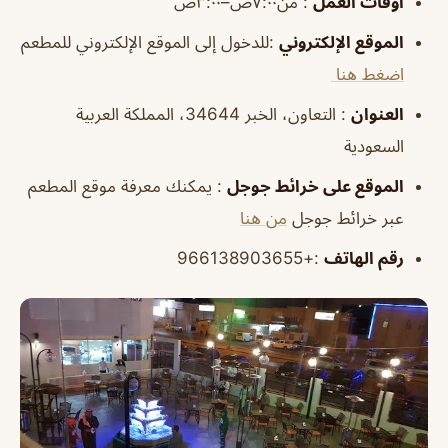
أوقات العمل
: من٧:٠٠ص–٣:٠٠ص
الموقع الإلكتروني
:للدخول إلى الموقع الإلكتروني للمطعم
اضغط هنا
العنوان
: التعاون، الخبر 34644، المملكة العربية
السعودية
الموقع على خرائط جوجل
: يمكنك معرفة موقع المطعم
عبر خرائط جوجل
من هنا
رقم الهاتف
:+966138903655