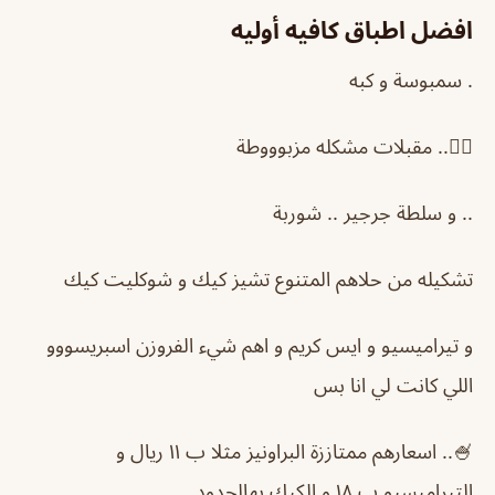
افضل اطباق كافيه أوليه
. سمبوسة و كبه
👍🏻.. مقبلات مشكله مزبوووطة
.. و سلطة جرجير .. شوربة
تشكيله من حلاهم المتنوع تشيز كيك و شوكليت كيك
و تيراميسيو و ايس كريم و اهم شيء الفروزن اسبريسووو
اللي كانت لي انا بس
🍧.. اسعارهم ممتاززة البراونيز مثلا ب ١١ ريال و
التيراميسيو ب ١٨ و الكيك بهالحدود