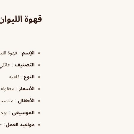
قهوة الليوان Liwan الدم
الإسم:
قهوة الليوان 
التصنيف
: عائلي 
النوع
: كافيه
الأسعار
: معقولة
الأطفال
: مناسب
الموسيقى
: يوجد
مواعيد العمل:
٨:٠٠ص–١٢:٠٠ص