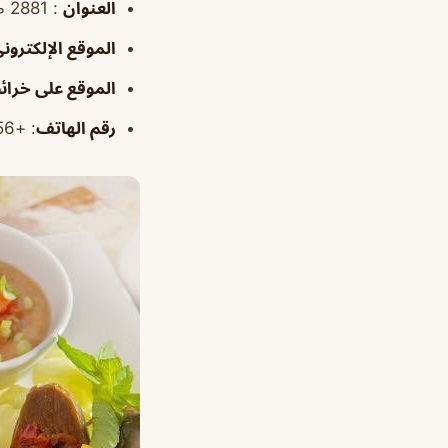
العنوان
: 2881 طريق الملك فهد بن عبد العزيز، الفيصلية، الدمام 32272، المملكة العربية السعودية
الموقع الإلكترون
الموقع على خرائ
رقم الهاتف
: +966138198256