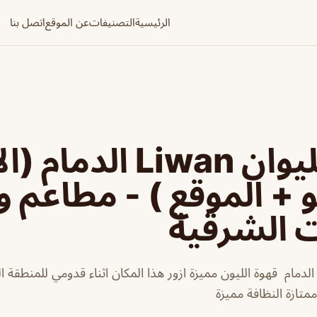
الرئيسية
التصنيفات
عن الموقع
اتصل بنا
قهوة الليوان Liwan ال
و + الموقع ) - مطاعم و
ت الشرقية
هوة الليوان Liwan الدمام قهوة الليون مميزة ازور هذا المكان اثناء قدومي للمنط
متازة النظافة مميزة