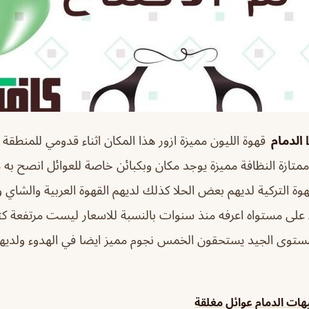
قهوة الليون مميزة ازور هذا المكان اثناء قدومي للمنطقة
متازة النظافة مميزة يوجد مكان وبكبائن خاصة للعوائل انصح ب
قهوة التركية لديهم بعض الحلا كذلك لديهم القهوة العربية والشاي 
 على مستواه اعرفه منذ سنوات بالنسبة للاسعار ليست مرتفعة كث
لمستوى الجيد يستحقون الخمس نجوم مميز ايضا في الهدوء ولدي
ات الدمام عوائل مغلقة