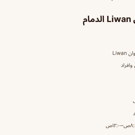
ام
Liwan
وافراد