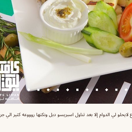
 لايحلو لي الدوام إلا بعد تناول اسبريسو دبل ونكتها روووعه كثير الي ج