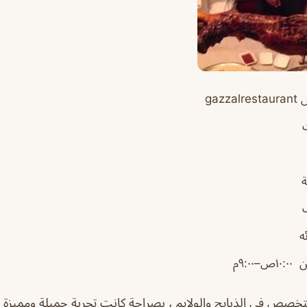
gazz
ت
ه
ص–٩:٠٠م
صص في الذبايح والولايم ، بصراحة كانت تجربة جميلة ومميزة و