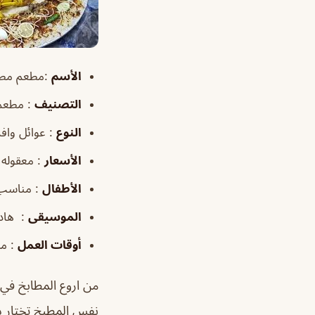
الأسم
:مطعم مطا
التصنيف
: مطعم 
النوع
: عوائل وافر
الأسعار
: معقوله
الأطفال
: مناسب
الموسيقى
: هاد
أوقات العمل
: من ٨:٠٠
من اروع المطابخ في
نفس المطبخ تختار ذ