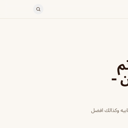
تم
 -
جابيه وكذالك افضل