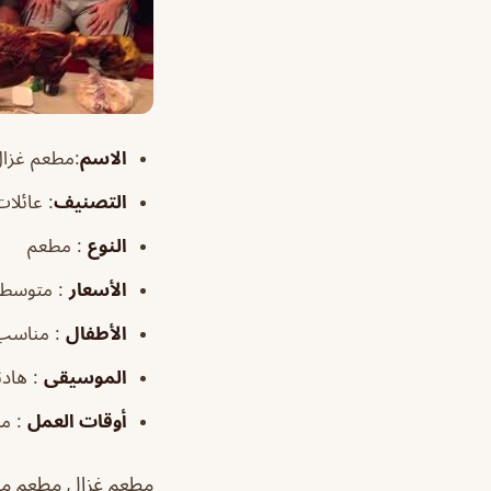
الاسم
:مطعم غزال alrestaurant
التصنيف
: عائلا
النوع
: مطعم
الأسعار
: متوسطة
الأطفال
: مناسب
الموسيقى
: هادئ
أوقات
العمل
: من ١٠:٠٠
مطعم غزال مطعم متخ