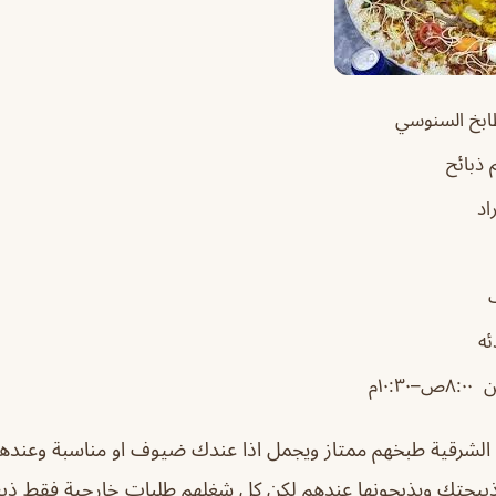
بخ السنوسي
ذبائح
اد
ئه
ص–١٠:٣٠م
 الشرقية طبخهم ممتاز ويجمل اذا عندك ضيوف او مناسبة وعند
بيحتك ويذبحونها عندهم لكن كل شغلهم طلبات خارجية فقط ذب