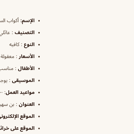
الإسم:
أكواب السع
التصنيف
: عائل
النوع
: كافيه
الأسعار
: معقولة
الأطفال
: مناسب
الموسيقى
: يوجد
مواعيد العمل
: ١:٠٠–١١:٠٠م
العنوان
: بن سهيل 
الموقع الإلكترون
الموقع على خرا