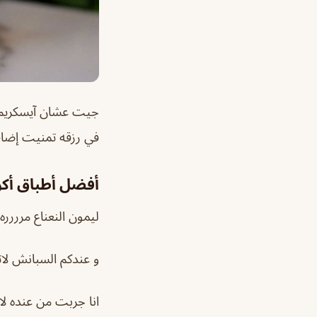
جيت عشان آيسكريم ال
في رزقه تمنيت إضافه
أفضل أطباق أكو
ليمون النعناع مرررره
و عندكم السبانش لات
انا جربت من عنده لا