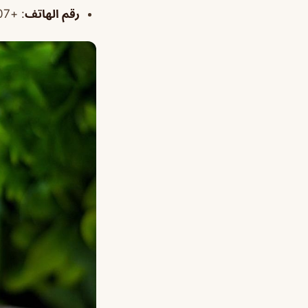
رقم الهاتف
: +966595507007