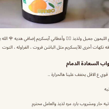
ليمون جميل ولذيذ 👍🏻 وأعطاني آيسكريم إضافي هديه 🌹 الله ي
 نكهات أخرى للآيسكريم مثل الباشن فروت ، الفراوله ، التوت
اب السعادة الدمام
 قوي ع الاقل يخفف علينا هالحرارة ..
يه
تيه حار ومشروب بارد مره لذيذ والعامل محترم