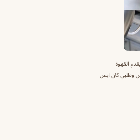
قدم القهوة
وش وطلبي كان ايس