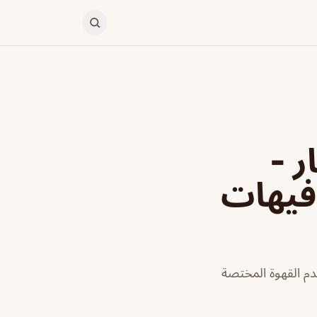
ر -
افيهات
دم القهوة المختصة