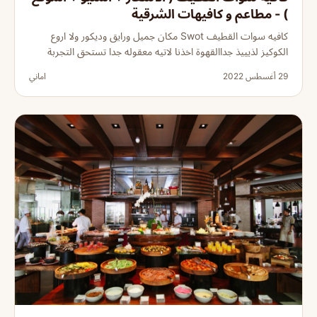
) - مطاعم و كافيهات الشرقية
كافيه سوات القطيف Swot مكان جميل ورايق وديكور ولا اروع
الكوكيز لذيييذ جداالقهوة اخذنا لاتيه معقوله جدا تستحق التجربة
29 أغسطس 2022
اماني