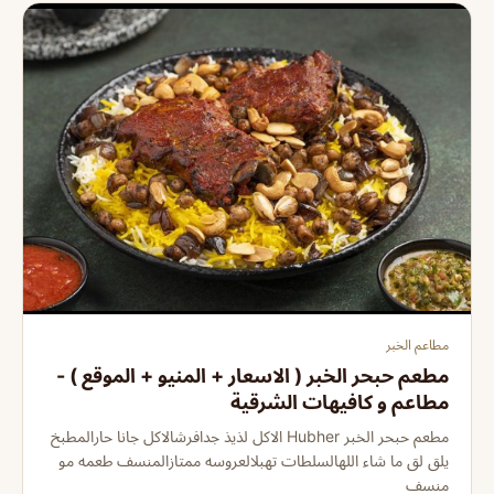
مطاعم الخبر
مطعم حبحر الخبر ( الاسعار + المنيو + الموقع ) -
مطاعم و كافيهات الشرقية
مطعم حبحر الخبر Hubher الاكل لذيذ جدافرشالاكل جانا حارالمطبخ
يلق لق ما شاء اللهالسلطات تهبلالعروسه ممتازالمنسف طعمه مو
منسف