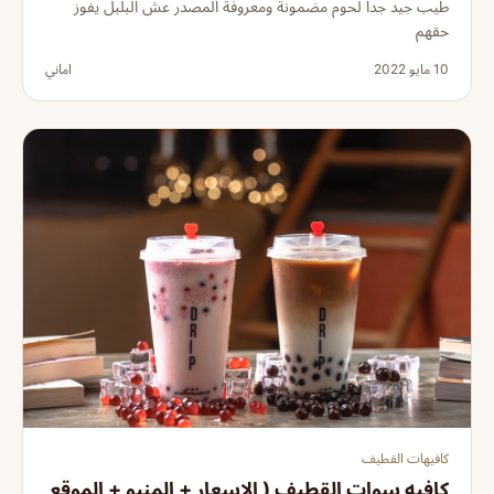
طيب جيد جدا لحوم مضمونة ومعروفة المصدر عش البلبل يفوز
حقهم
10 مايو 2022
اماني
كافيهات القطيف
كافيه سوات القطيف ( الاسعار + المنيو + الموقع