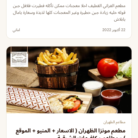
مطعم الفراتي القطيف احلا معجنات ممكن تأكله فطيرت فلافل جبن
قوله خليه زيادة جبن خطيرة وغير المعجنات كلها لذيذة وسعارة يامال
يابلاش
22 أكتوبر 2022
اماني
مطاعم الظهران
مطعم مونزا الظهران ( الاسعار + المنيو + الموقع
) - مطاعم و كافيهات الشرقية