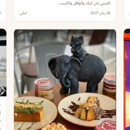
الميني بان كيك والوافل والكريب
26 يناير 2021
اماني
19
م
ا
و
ت