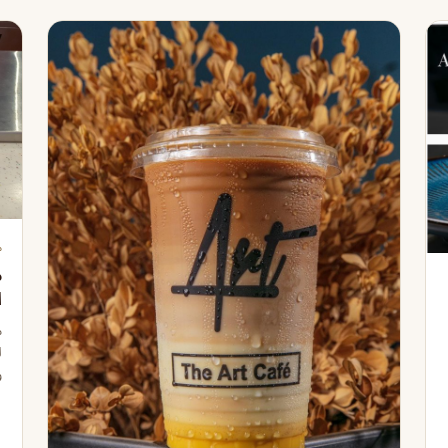
م
م
ا
م
ل
و