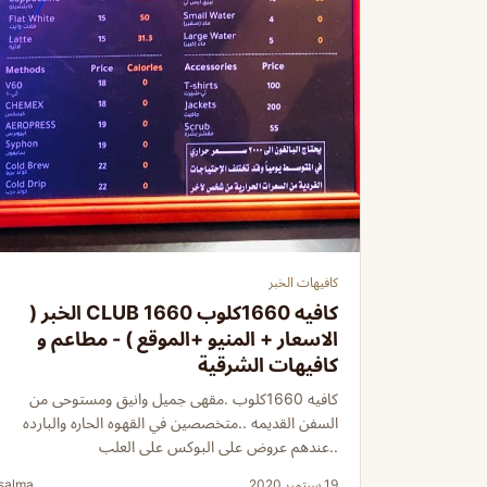
كافيهات الخبر
كافيه 1660كلوب 1660 CLUB الخبر (
الاسعار + المنيو +الموقع ) - مطاعم و
كافيهات الشرقية
كافيه 1660كلوب .مقهى جميل وانيق ومستوحى من
السفن القديمه ..متخصصين في القهوه الحاره والبارده
..عندهم عروض على البوكس على العلب
19 سبتمبر 2020
salma