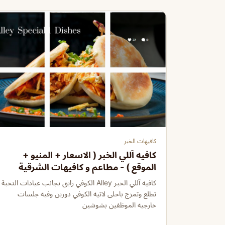
كافيهات الخبر
كافيه آللي الخبر ( الاسعار + المنيو +
الموقع ) - مطاعم و كافيهات الشرقية
كافيه آللي الخبر Alley الكوفي رايق بجانب عيادات النخبة
تطلع وتمزج باحلى لاتيه الكوفي دورين وفيه جلسات
خارجيه الموظفين بشوشين