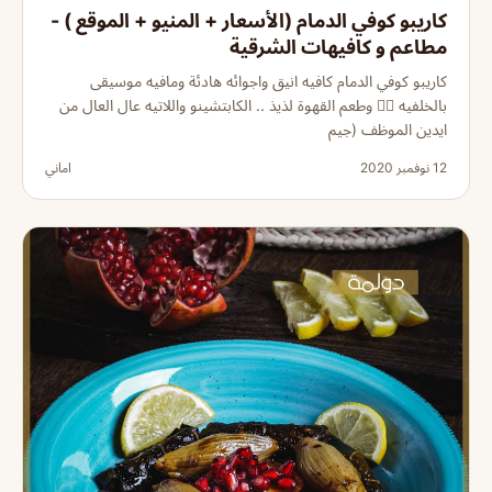
كاريبو كوفي الدمام (الأسعار + المنيو + الموقع ) -
مطاعم و كافيهات الشرقية
كاريبو كوفي الدمام كافيه انيق واجوائه هادئة ومافيه موسيقى
بالخلفيه 👌🏻 وطعم القهوة لذيذ .. الكابتشينو واللاتيه عال العال من
ايدين الموظف (جيم
12 نوفمبر 2020
اماني