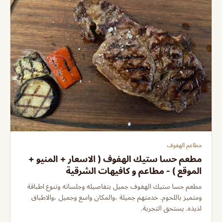
مطاعم الهفوف
مطعم حسا ستيك الهفوف ( الاسعار + المنيو +
الموقع ) - مطاعم و كافيهات الشرقية
مطعم حسا ستيك الهفوف جميل بتفاصيله وجلساته وتنوع اطباقة
ومتميز باللحوم. خدمتهم جميلة ،والمكان واسع وجميل ،والاطباق
لذيذه. يستحق التجربة.