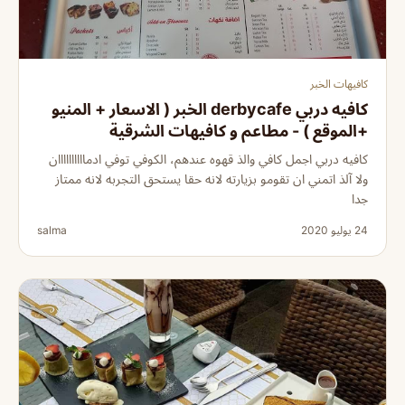
كافيهات الخبر
كافيه دربي derbycafe الخبر ( الاسعار + المنيو
+الموقع ) - مطاعم و كافيهات الشرقية
كافيه دربي اجمل کافي والذ قهوه عندهم، الکوفي توفي ادماااااااااان
ولا آلذ اتمني ان تقومو بزيارته لانه حقا يستحق التجربه لانه ممتاز
جدا
24 يوليو 2020
salma