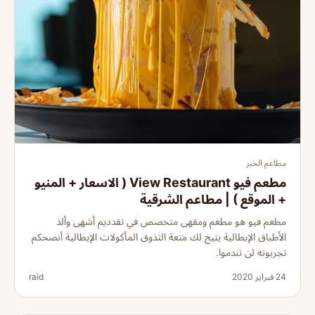
مطاعم الخبر
مطعم فيو View Restaurant ( الاسعار + المنيو
+ الموقع ) | مطاعم الشرقية
مطعم فيو هو مطعم ومقهى متخصص في تقدديم أشهى وألذ
الأطباق الإيطالية يتيح لك متعة التذوق المأكولات الإيطالية أنصحكم
تجربونه لن تندموا.
24 فبراير 2020
raid