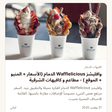
كافيهات الدمام
وافليشز Wafflelicious الدمام (الأسعار + المنيو
+ الموقع ) - مطاعم و كافيهات الشرقية
وافليشز Wafflelicious الدمام الفكرة جميلة والتطبيق جيد. السعر
مرتفع بعض الشيء خصوصاً للإضافات مقارنة بكميتها. القائمة
للاصناف المميزة تمنيت
21 نوفمبر 2020
اماني