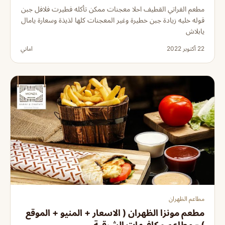
مطعم الفراتي القطيف احلا معجنات ممكن تأكله فطيرت فلافل جبن
قوله خليه زيادة جبن خطيرة وغير المعجنات كلها لذيذة وسعارة يامال
يابلاش
22 أكتوبر 2022
اماني
مطاعم الظهران
مطعم مونزا الظهران ( الاسعار + المنيو + الموقع
) - مطاعم و كافيهات الشرقية