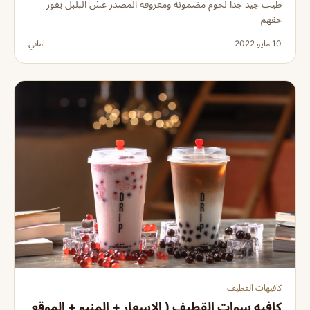
طيب جيد جدا لحوم مضمونة ومعروفة المصدر عش البلبل يفوز
حقهم
10 مايو 2022
اماني
كافيهات القطيف
كافيه سوات القطيف ( الاسعار + المنيو + الموقع