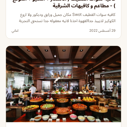
) - مطاعم و كافيهات الشرقية
كافيه سوات القطيف Swot مكان جميل ورايق وديكور ولا اروع
الكوكيز لذيييذ جداالقهوة اخذنا لاتيه معقوله جدا تستحق التجربة
29 أغسطس 2022
اماني