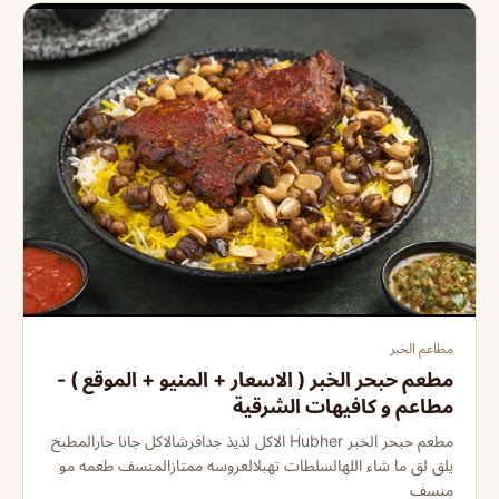
مطاعم الخبر
مطعم حبحر الخبر ( الاسعار + المنيو + الموقع ) -
مطاعم و كافيهات الشرقية
مطعم حبحر الخبر Hubher الاكل لذيذ جدافرشالاكل جانا حارالمطبخ
يلق لق ما شاء اللهالسلطات تهبلالعروسه ممتازالمنسف طعمه مو
منسف