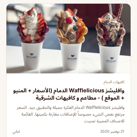
كافيهات الدمام
وافليشز Wafflelicious الدمام (الأسعار + المنيو
+ الموقع ) - مطاعم و كافيهات الشرقية
وافليشز Wafflelicious الدمام الفكرة جميلة والتطبيق جيد. السعر
مرتفع بعض الشيء خصوصاً للإضافات مقارنة بكميتها. القائمة
للاصناف المميزة تمنيت
21 نوفمبر 2020
اماني