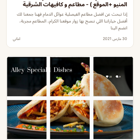
المنيو +الموقع ) - مطاعم و كافيهات الشرقية
إذا تبحث عن افضل مطاعم الفيصلية عوائل الدمام فهنا جمعنا لك
أفضل خياراتنا اللي ننصح بها زوار موقعنا الكرام، المطاعم مجربة،
انضم الينا
30 مارس 2021
اماني