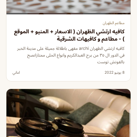
مطاعم الظهران
كافيه ارتشي الظهران ( الاسعار + المنيو + الموقع
) - مطاعم و كافيهات الشرقية
كافيه ارتشي الظهران archi مقهى باطلالة جميلة على مدينة الخبر
في الدور ال ٣٥ من برج العبدالكريم وانواع الحلى ممتازانصح
بالفونش توست
8 يونيو 2022
اماني