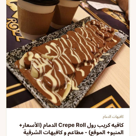
كافيهات الدمام
كافيه كريب رول Crepe Roll الدمام (الأسعار+
المنيو+ الموقع) - مطاعم و كافيهات الشرقية