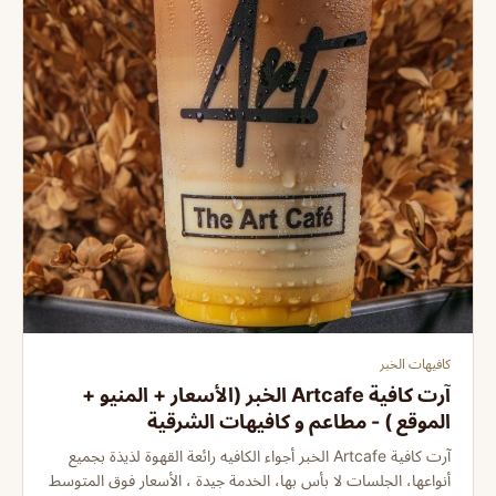
كافيهات الخبر
آرت كافية Artcafe الخبر (الأسعار + المنيو +
الموقع ) - مطاعم و كافيهات الشرقية
آرت كافية Artcafe الخبر أجواء الكافيه رائعة القهوة لذيذة بجميع
أنواعها، الجلسات لا بأس بها، الخدمة جيدة ، الأسعار فوق المتوسط